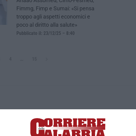
Anaao Assomed, Cimo-Fesmed,
Fimmg, Fimp e Sumai: «Si pensa
troppo agli aspetti economici e
poco al diritto alla salute»
Pubblicato il: 23/12/25 – 8:40
3
4
…
15
ica di News&Com S.r.l ©2012-
-2026. Tutti i diritti riservati.
ia, Lamezia Terme (CZ)
irettore responsabile Paola Militano |
Privacy