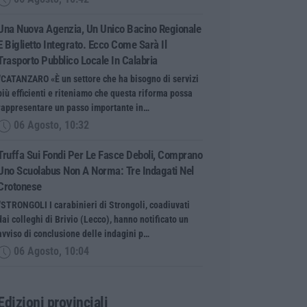
Una Nuova Agenzia, Un Unico Bacino Regionale
E Biglietto Integrato. Ecco Come Sarà Il
Trasporto Pubblico Locale In Calabria
“CATANZARO «È un settore che ha bisogno di servizi
più efficienti e riteniamo che questa riforma possa
rappresentare un passo importante in…
06 Agosto, 10:32
Truffa Sui Fondi Per Le Fasce Deboli, Comprano
Uno Scuolabus Non A Norma: Tre Indagati Nel
Crotonese
“STRONGOLI I carabinieri di Strongoli, coadiuvati
dai colleghi di Brivio (Lecco), hanno notificato un
avviso di conclusione delle indagini p…
06 Agosto, 10:04
Edizioni provinciali