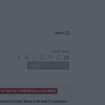
licato il bando per l’appalto di oltre 4 mln per la messa in sicurezza del Fiume 
MENU
I nostri canali
ULTIME DAL CORRIERE DELLA CALABRIA
Musica In Lutto, Morto A 86 Anni Il Cantautore