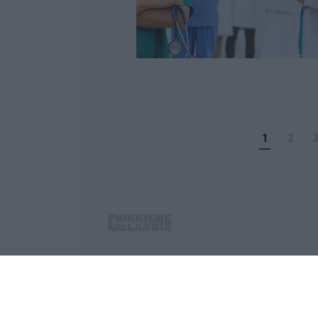
1
2
Corriere delle Calabria è una testata giornalist
P.IVA. 03199620794, Via del mare 6/G, S.Eufem
Iscrizione tribunale di Lamezia Terme 5/2011 - D