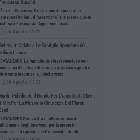
Francesco Guccini
“È morto Francesco Guccini, uno dei più grandi
cantautori italiani. Il “Maestrone” si è spento questa
mattina a Pavana, sull’Appennino tosco…
06 Agosto, 11:22
Gelato, In Calabria Le Famiglie Spendono 60
Milioni L’anno
“CATANZARO Le famiglie calabresi spendono ogni
anno circa 60 milioni di euro per acquistare gelati e
oltre sette laboratori su dieci presen…
06 Agosto, 11:21
Nardi: Pubblicato Il Bando Per L’appalto Di Oltre
4 Mln Per La Messa In Sicurezza Del Fiume
Crati
“CATANZARO Prende il via l’ulteriore fase di
affidamento degli interventi per la messa in
sicurezza e il ripristino dell’officiosità idrauli…
06 Agosto, 10:42