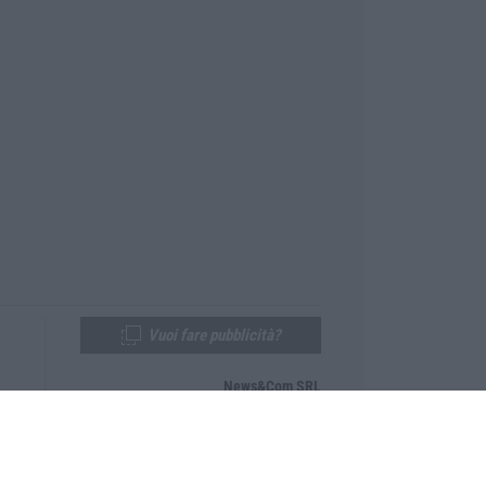
Vuoi fare pubblicità?
News&Com SRL
Telefono:
0968-53665
Email:
newsandcom@gmail.com