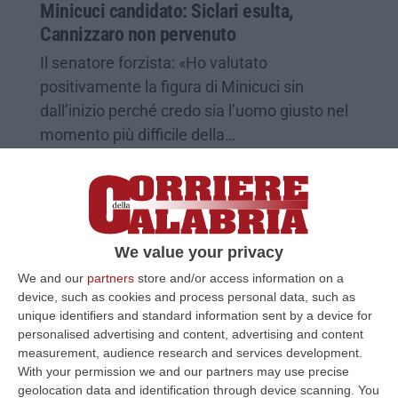
Minicuci candidato: Siclari esulta,
Cannizzaro non pervenuto
Il senatore forzista: «Ho valutato
positivamente la figura di Minicuci sin
dall’inizio perché credo sia l’uomo giusto nel
momento più difficile della…
Pubblicato il: 05/08/20 – 13:30
We value your privacy
We and our
partners
store and/or access information on a
device, such as cookies and process personal data, such as
unique identifiers and standard information sent by a device for
personalised advertising and content, advertising and content
measurement, audience research and services development.
With your permission we and our partners may use precise
geolocation data and identification through device scanning. You