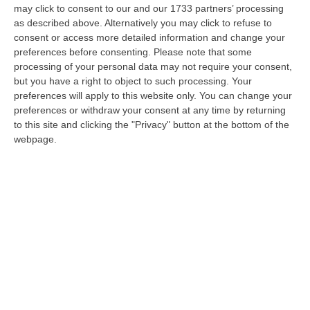
may click to consent to our and our 1733 partners’ processing
Effetto inverso a Reggio Calabria: tanti
as described above. Alternatively you may click to refuse to
divieti non riducono gli assembramenti –
consent or access more detailed information and change your
VIDEO
preferences before consenting.
Please note that some
processing of your personal data may not require your consent,
Autobus ridotti del 30%: passeggeri accalcati.
but you have a right to object to such processing. Your
Due soli collegamenti giornalieri con la Sicilia:
preferences will apply to this website only. You can change your
preferences or withdraw your consent at any time by returning
traghetto preso d’assalto. Lo scontro tra
to this site and clicking the "Privacy" button at the bottom of the
prevenzion…
webpage.
Pubblicato il: 19/03/20 – 17:01