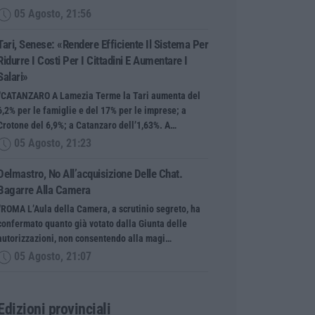
05 Agosto, 21:56
Tari, Senese: «Rendere Efficiente Il Sistema Per
Ridurre I Costi Per I Cittadini E Aumentare I
Salari»
“CATANZARO A Lamezia Terme la Tari aumenta del
6,2% per le famiglie e del 17% per le imprese; a
Crotone del 6,9%; a Catanzaro dell’1,63%. A…
05 Agosto, 21:23
Delmastro, No All’acquisizione Delle Chat.
Bagarre Alla Camera
“ROMA L’Aula della Camera, a scrutinio segreto, ha
confermato quanto già votato dalla Giunta delle
autorizzazioni, non consentendo alla magi…
05 Agosto, 21:07
Edizioni provinciali