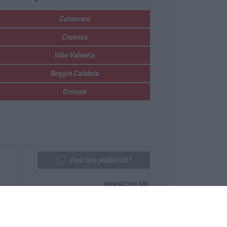
Catanzaro
Cosenza
Vibo Valentia
Reggio Calabria
Crotone
Vuoi fare pubblicità?
News&Com SRL
Telefono:
0968-53665
Email:
newsandcom@gmail.com