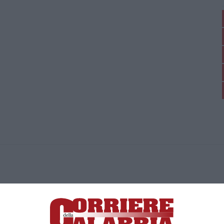
ica di News&Com S.r.l ©2012-
-2026. Tutti i diritti riservati.
ia, Lamezia Terme (CZ)
irettore responsabile Paola Militano |
Privacy