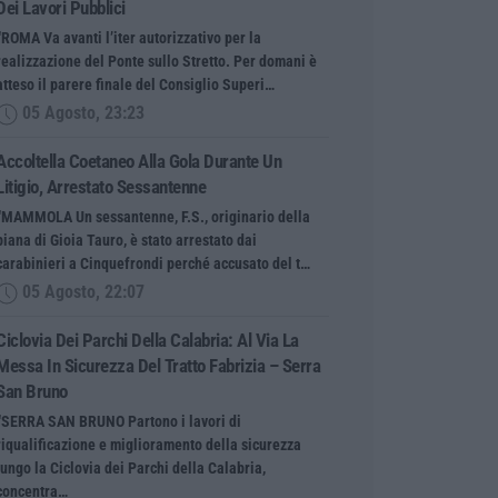
Dei Lavori Pubblici
“ROMA Va avanti l’iter autorizzativo per la
realizzazione del Ponte sullo Stretto. Per domani è
atteso il parere finale del Consiglio Superi…
05 Agosto, 23:23
Accoltella Coetaneo Alla Gola Durante Un
Litigio, Arrestato Sessantenne
“MAMMOLA Un sessantenne, F.S., originario della
piana di Gioia Tauro, è stato arrestato dai
carabinieri a Cinquefrondi perché accusato del t…
05 Agosto, 22:07
Ciclovia Dei Parchi Della Calabria: Al Via La
Messa In Sicurezza Del Tratto Fabrizia – Serra
San Bruno
“SERRA SAN BRUNO Partono i lavori di
riqualificazione e miglioramento della sicurezza
lungo la Ciclovia dei Parchi della Calabria,
concentra…