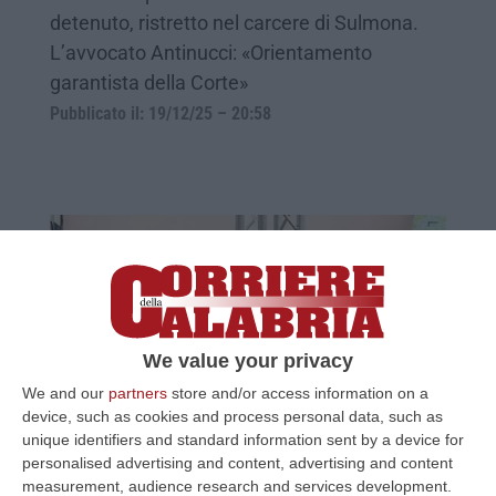
detenuto, ristretto nel carcere di Sulmona.
L’avvocato Antinucci: «Orientamento
garantista della Corte»
Pubblicato il: 19/12/25 – 20:58
We value your privacy
We and our
partners
store and/or access information on a
device, such as cookies and process personal data, such as
Processo all’ex prefetta di Cosenza, Paola
unique identifiers and standard information sent by a device for
Galeone condannata a 3 anni
personalised advertising and content, advertising and content
measurement, audience research and services development.