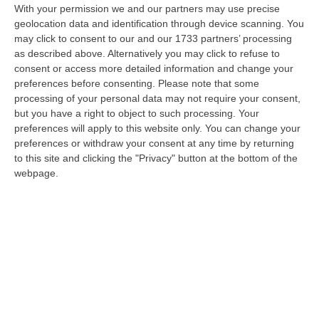
Dopo otto ore di udienza, la presidente del
With your permission we and our partners may use precise
Collegio giudicante ha emesso la sentenza.
geolocation data and identification through device scanning. You
may click to consent to our and our 1733 partners’ processing
Disposta l’interdizione perpetua dai pubblici
as described above. Alternatively you may click to refuse to
uffici
consent or access more detailed information and change your
Pubblicato il: 18/11/24 – 21:16
preferences before consenting.
Please note that some
processing of your personal data may not require your consent,
but you have a right to object to such processing. Your
preferences will apply to this website only. You can change your
preferences or withdraw your consent at any time by returning
to this site and clicking the "Privacy" button at the bottom of the
webpage.
La cimice, l’incontro al bar e la busta rosa.
I dettagli della presunta “mazzetta” all’ex