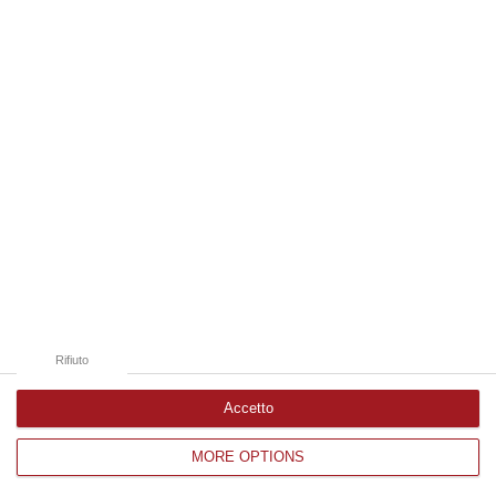
Edizioni provinciali
Catanzaro
Cosenza
Vibo Valentia
Reggio Calabria
Crotone
Rifiuto
Accetto
MORE OPTIONS
Corriere delle Calabria è una testata giornalistica di News&Com S.r.l