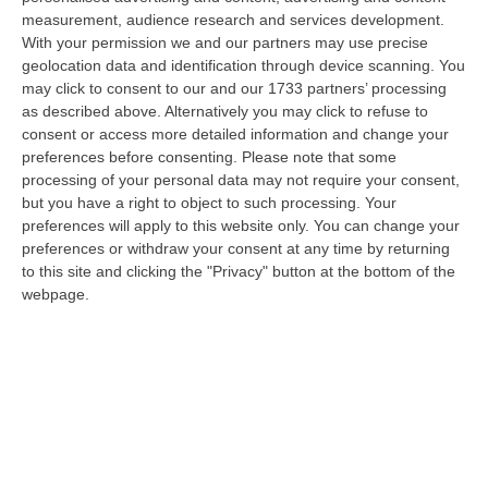
09 Agosto, 7:55
measurement, audience research and services development.
With your permission we and our partners may use precise
Il Killer Nascosto Nel Buio E La «condanna A Morte» Decisa Dalla
geolocation data and identification through device scanning. You
Cosca Scalise. Dieci Anni Fa L’omicidio Pagliuso
may click to consent to our and our 1733 partners’ processing
“LAMEZIA TERME Un foro nella recinzione, un uomo nascosto nel buio e
as described above. Alternatively you may click to refuse to
tre colpi esplosi in appena due secondi. Francesco Pagliuso non ebbe
consent or access more detailed information and change your
ne…
preferences before consenting.
Please note that some
processing of your personal data may not require your consent,
09 Agosto, 7:00
but you have a right to object to such processing. Your
preferences will apply to this website only. You can change your
All’asta Il Pallone Della “mano Di Dio” Di Maradona
preferences or withdraw your consent at any time by returning
“ROMA Il pallone con cui Diego Maradona segnò durante la storica
to this site and clicking the "Privacy" button at the bottom of the
vittoria dell’Argentina sull’Inghilterra ai Mondiali del 1986 potrebbe
webpage.
esse…
08 Agosto, 23:28
Milano, Vannacci Candida Il Generale Burgio
“ROMA “La sfida delle grandi città correremo in tutte le grandi città
Milano, Bologna, Roma e Napoli. Ci presenteremo come Futuro
nazionale…
08 Agosto, 22:19