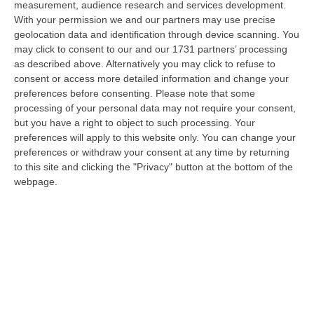
measurement, audience research and services development.
05 Agosto, 22:07
With your permission we and our partners may use precise
geolocation data and identification through device scanning. You
Ciclovia Dei Parchi Della Calabria: Al Via La Messa In Sicurezza
may click to consent to our and our 1731 partners’ processing
Del Tratto Fabrizia – Serra San Bruno
as described above. Alternatively you may click to refuse to
“SERRA SAN BRUNO Partono i lavori di riqualificazione e miglioramento
consent or access more detailed information and change your
della sicurezza lungo la Ciclovia dei Parchi della Calabria, concentra…
preferences before consenting.
Please note that some
05 Agosto, 21:56
processing of your personal data may not require your consent,
but you have a right to object to such processing. Your
Tari, Senese: «Rendere Efficiente Il Sistema Per Ridurre I Costi
preferences will apply to this website only. You can change your
Per I Cittadini E Aumentare I Salari»
preferences or withdraw your consent at any time by returning
to this site and clicking the "Privacy" button at the bottom of the
“CATANZARO A Lamezia Terme la Tari aumenta del 6,2% per le famiglie e
webpage.
del 17% per le imprese; a Crotone del 6,9%; a Catanzaro dell’1,63%. A…
05 Agosto, 21:23
Delmastro, No All’acquisizione Delle Chat. Bagarre Alla Camera
“ROMA L’Aula della Camera, a scrutinio segreto, ha confermato quanto
già votato dalla Giunta delle autorizzazioni, non consentendo alla magi…
05 Agosto, 21:07