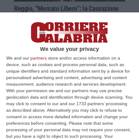
Reggio, “Mercato Libero”: la Cassazione
annulla l’ordinanza di carcerazione di
Frascati
L’imprenditore, accusato di associazione
mafiosa e intestazione fittizia di beni era
We value your privacy
stato arrestato la scorsa estate su richiesta
We and our
partners
store and/or access information on a
della Dda reggina
device, such as cookies and process personal data, such as
Pubblicato il: 01/04/22 – 17:17
unique identifiers and standard information sent by a device for
personalised advertising and content, advertising and content
measurement, audience research and services development.
With your permission we and our partners may use precise
geolocation data and identification through device scanning. You
may click to consent to our and our 1733 partners’ processing
as described above. Alternatively you may click to refuse to
consent or access more detailed information and change your
preferences before consenting.
Please note that some
processing of your personal data may not require your consent,
but you have a right to object to such processing. Your