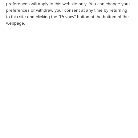
preferences will apply to this website only. You can change your
preferences or withdraw your consent at any time by returning
to this site and clicking the "Privacy" button at the bottom of the
‘Ndrangheta, “Mercato Libero”:
webpage.
l’imprenditore Frascati ai domiciliari
La decisione è del Tribunale del Riesame. Al
principale indagato, inoltre, sarà applicato il
braccialetto elettronico
Pubblicato il: 10/09/21 – 20:36