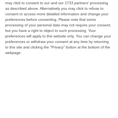
may click to consent to our and our 1733 partners’ processing
as described above. Alternatively you may click to refuse to
‘Ndrangheta, i legami e gli affari
consent or access more detailed information and change your
dell’imprenditore Prospero con le cosche
preferences before consenting.
Please note that some
processing of your personal data may not require your consent,
crotonesi. «C’è un villaggio da prendere»
but you have a right to object to such processing. Your
Nelle carte dell’inchiesta della Dda di
preferences will apply to this website only. You can change your
preferences or withdraw your consent at any time by returning
Catanzaro “Glicine”, i rapporti storici tra
to this site and clicking the "Privacy" button at the bottom of the
l’imprenditore del Nord e i “papaniciari”. La
webpage.
protezione di Mario…
Pubblicato il: 11/07/23 – 7:07