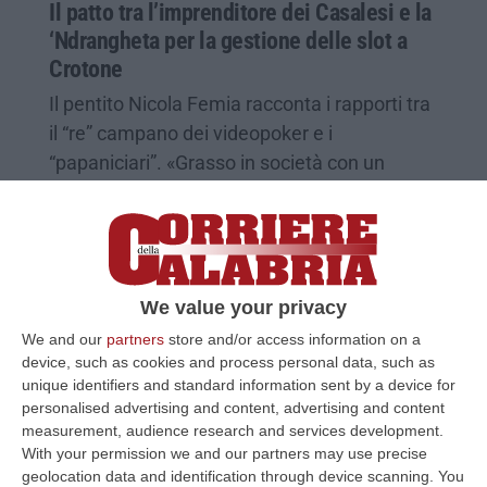
Il patto tra l’imprenditore dei Casalesi e la
‘Ndrangheta per la gestione delle slot a
Crotone
Il pentito Nicola Femia racconta i rapporti tra
il “re” campano dei videopoker e i
“papaniciari”. «Grasso in società con un
nipote di Megna». Il prog…
Pubblicato il: 16/08/23 – 6:58
We value your privacy
We and our
partners
store and/or access information on a
device, such as cookies and process personal data, such as
unique identifiers and standard information sent by a device for
personalised advertising and content, advertising and content
measurement, audience research and services development.
With your permission we and our partners may use precise
geolocation data and identification through device scanning. You