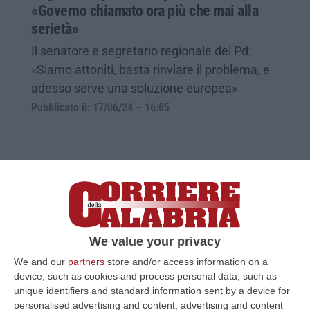
«Governo chiamato ora più che mai alla
serietà»
Il senatore e segretario regionale del Pd:
«Siamo attoniti, basta rinviare il problema, e
adesso serve una soluzione europea»
Pubblicato il: 17/06/24 – 16:05
We value your privacy
We and our
partners
store and/or access information on a
device, such as cookies and process personal data, such as
unique identifiers and standard information sent by a device for
personalised advertising and content, advertising and content