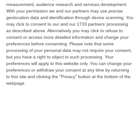
Migranti dispersi al largo della Calabria, lo
measurement, audience research and services development.
spettro di una seconda Cutro. Proseguono
With your permission we and our partners may use precise
le ricerche
geolocation data and identification through device scanning. You
may click to consent to our and our 1733 partners’ processing
Attività avviata dopo un “may-day” lanciato
as described above. Alternatively you may click to refuse to
da un’unità da diporto francese, al limite delle
consent or access more detailed information and change your
aree SAR di competenza di Grecia e Italia
preferences before consenting.
Please note that some
processing of your personal data may not require your consent,
Pubblicato il: 17/06/24 – 14:05
but you have a right to object to such processing. Your
preferences will apply to this website only. You can change your
preferences or withdraw your consent at any time by returning
to this site and clicking the "Privacy" button at the bottom of the
webpage.