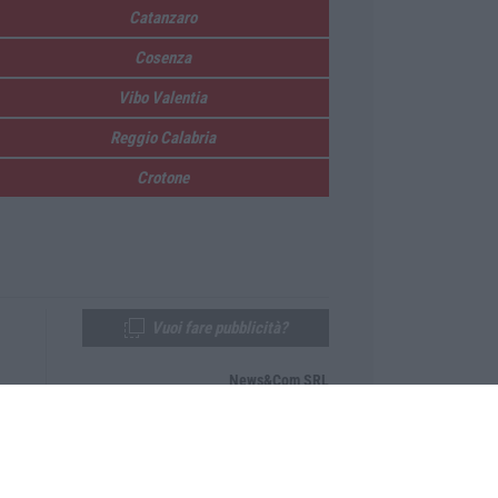
Catanzaro
Cosenza
Vibo Valentia
Reggio Calabria
Crotone
Vuoi fare pubblicità?
News&Com SRL
Telefono:
0968-53665
Email:
newsandcom@gmail.com