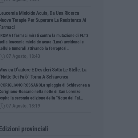
Leucemia Mieloide Acuta, Da Una Ricerca
Nuove Terapie Per Superare La Resistenza Ai
Farmaci
“ROMA I farmaci mirati contro la mutazione di FLT3
nella leucemia mieloide acuta (Lma) uccidono le
cellule tumorali attivando la ferroptosi…
07 Agosto, 18:43
Musica D’autore E Desideri Sotto Le Stelle, La
“Notte Dei Falò” Torna A Schiavonea
“CORIGLIANO ROSSANOLa spiaggia di Schiavonea a
Corigliano-Rossano nella notte di San Lorenzo
ospita la seconda edizione della “Notte dei Fal…
07 Agosto, 18:19
Edizioni provinciali