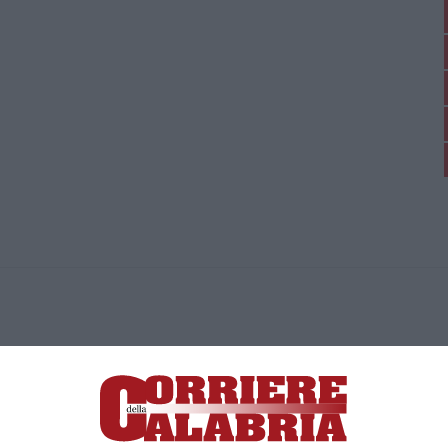
ica di News&Com S.r.l ©2012-
-2026. Tutti i diritti riservati.
ia, Lamezia Terme (CZ)
irettore responsabile Paola Militano |
Privacy