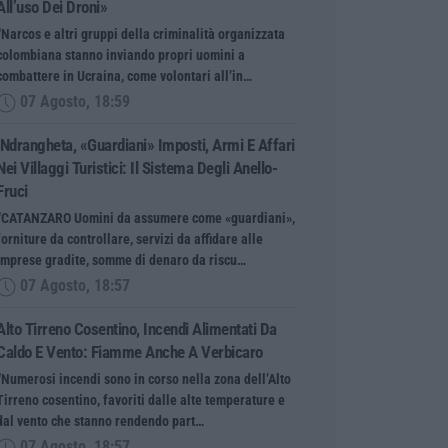
All’uso Dei Droni»
“Narcos e altri gruppi della criminalità organizzata
colombiana stanno inviando propri uomini a
combattere in Ucraina, come volontari all’in…
07 Agosto, 18:59
’Ndrangheta, «guardiani» Imposti, Armi E Affari
Nei Villaggi Turistici: Il Sistema Degli Anello-
Fruci
“CATANZARO Uomini da assumere come «guardiani»,
forniture da controllare, servizi da affidare alle
imprese gradite, somme di denaro da riscu…
07 Agosto, 18:57
Alto Tirreno Cosentino, Incendi Alimentati Da
Caldo E Vento: Fiamme Anche A Verbicaro
“Numerosi incendi sono in corso nella zona dell’Alto
Tirreno cosentino, favoriti dalle alte temperature e
dal vento che stanno rendendo part…
07 Agosto, 18:57