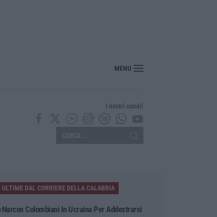
o cosentino, incendi alimentati da caldo e vento: fiamme anche a Verbicaro
MENU
I nostri canali
ULTIME DAL CORRIERE DELLA CALABRIA
«Narcos Colombiani In Ucraina Per Addestrarsi