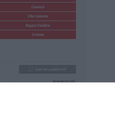
Cosenza
Vibo Valentia
Reggio Calabria
Crotone
Vuoi fare pubblicità?
News&Com SRL
Telefono:
0968-53665
Email:
newsandcom@gmail.com