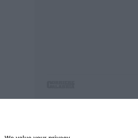
Corriere delle Calabria è una testata giornalist
P.IVA. 03199620794, Via del mare 6/G, S.Eufem
Iscrizione tribunale di Lamezia Terme 5/2011 - D
Effettua una ricerca sul Corriere delle Calabria