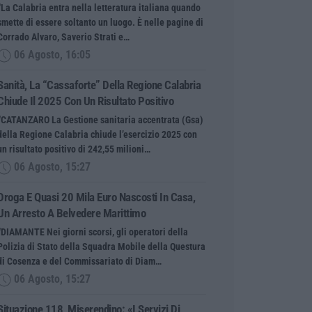
“La Calabria entra nella letteratura italiana quando
smette di essere soltanto un luogo. È nelle pagine di
Corrado Alvaro, Saverio Strati e…
06 Agosto, 16:05
Sanità, La “cassaforte” Della Regione Calabria
Chiude Il 2025 Con Un Risultato Positivo
“CATANZARO La Gestione sanitaria accentrata (Gsa)
della Regione Calabria chiude l’esercizio 2025 con
un risultato positivo di 242,55 milioni…
06 Agosto, 15:27
Droga E Quasi 20 Mila Euro Nascosti In Casa,
Un Arresto A Belvedere Marittimo
“DIAMANTE Nei giorni scorsi, gli operatori della
Polizia di Stato della Squadra Mobile della Questura
di Cosenza e del Commissariato di Diam…
06 Agosto, 15:27
Situazione 118, Miserendino: «I Servizi Di