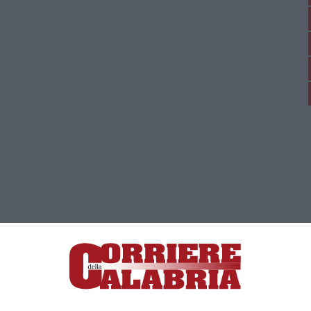
ica di News&Com S.r.l ©2012-
-2026. Tutti i diritti riservati.
ia, Lamezia Terme (CZ)
irettore responsabile Paola Militano |
Privacy