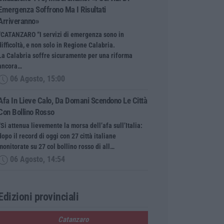
Emergenza Soffrono Ma I Risultati
Arriveranno»
“CATANZARO “I servizi di emergenza sono in
difficoltà, e non solo in Regione Calabria.
La Calabria soffre sicuramente per una riforma
ancora…
06 Agosto, 15:00
Afa In Lieve Calo, Da Domani Scendono Le Città
Con Bollino Rosso
“Si attenua lievemente la morsa dell’afa sull’Italia:
dopo il record di oggi con 27 città italiane
monitorate su 27 col bollino rosso di all…
06 Agosto, 14:54
Edizioni provinciali
Catanzaro