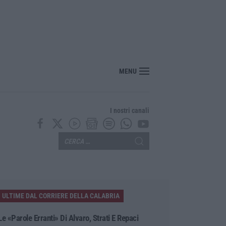
si 20 mila euro nascosti in casa, un arresto a Belvedere Marittimo
MENU
I nostri canali
ULTIME DAL CORRIERE DELLA CALABRIA
Le «parole Erranti» Di Alvaro, Strati E Repaci