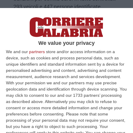
293 veicoli e 447 persone identificate
Pubblicato il: 04/11/23 – 14:30
We value your privacy
We and our
partners
store and/or access information on a
device, such as cookies and process personal data, such as
unique identifiers and standard information sent by a device for
personalised advertising and content, advertising and content
measurement, audience research and services development.
With your permission we and our partners may use precise
geolocation data and identification through device scanning. You
may click to consent to our and our 1733 partners’ processing
‘Ndrangheta, traffico di rifiuti e il
as described above. Alternatively you may click to refuse to
consent or access more detailed information and change your
monopolio dei Delfino: 29 arresti – I NOMI
preferences before consenting.
Please note that some
L’indagine, coordinata dalla Dda di Reggio,
processing of your personal data may not require your consent,
but you have a right to object to such processing. Your
risale al 2017 dopo i primi sopralluoghi
preferences will apply to this website only. You can change your