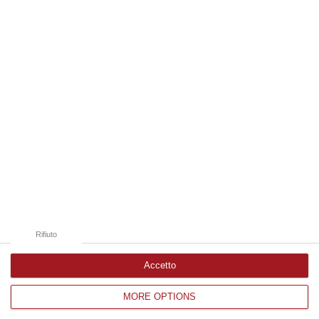
07 Agosto, 8:07
Edizioni provinciali
Catanzaro
Cosenza
Vibo Valentia
Reggio Calabria
Crotone
Rifiuto
Accetto
MORE OPTIONS
Corriere delle Calabria è una testata giornalistica di News&Com S.r.l