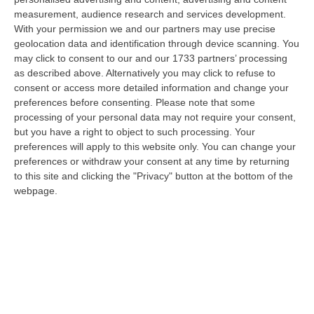
operazione di soccorso nel Parco Nazionale dell’Aspromonte, nel
measurement, audience research and services development.
territorio c…
With your permission we and our partners may use precise
07 Agosto, 9:02
geolocation data and identification through device scanning. You
may click to consent to our and our 1733 partners’ processing
Blitz Nel Cosentino, Scoperta Coltivazione Di Marijuana.
as described above. Alternatively you may click to refuse to
Sequestrate 200 Piante – VIDEO
consent or access more detailed information and change your
preferences before consenting.
Please note that some
“COSENZA I Finanzieri del Comando Provinciale Cosenza, nell’ambito di
processing of your personal data may not require your consent,
specifica attività di controllo del territorio finalizzata alla preven…
but you have a right to object to such processing. Your
07 Agosto, 8:51
preferences will apply to this website only. You can change your
preferences or withdraw your consent at any time by returning
Entra In Un Terreno E Ruba Dodici Galline Nel Crotonese,
to this site and clicking the "Privacy" button at the bottom of the
Denunciato Per Furto
webpage.
“PETILIA POLICASTRO Nell’ambito dell’intensificazione dei servizi di
controllo del territorio disposti dalla Compagnia Carabinieri di Petili…
07 Agosto, 8:27
Etna, Fontana Di Lava: Voli Dirottati
“CATANIA Nuova fase parossistica sull’Etna con fontana di lava presente
al cratere Voragine e una nube eruttiva che si disperde in direzione…