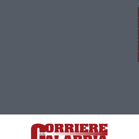
ica di News&Com S.r.l ©2012-
-2026. Tutti i diritti riservati.
ia, Lamezia Terme (CZ)
irettore responsabile Paola Militano |
Privacy