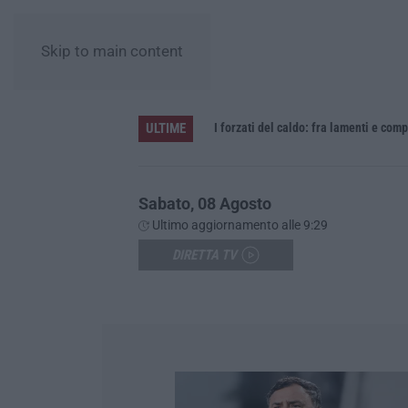
Skip to main content
ULTIME
Vinitaly and the City sbarca a Reggio Calabria: due giorni tra vino, cooking show e concerti – FOTO
I forzati del caldo: fra lamenti e com
Sabato, 08 Agosto
Ultimo aggiornamento alle 9:29
DIRETTA TV