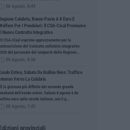
08 Agosto, 8:49
Regione Calabria, Buono Pasto A 8 Euro E
Welfare Per I Pendolari: Il CSA-Cisal Promuove
Il Nuovo Contratto Integrativo
“Il CSA-Cisal esprime apprezzamento per la
sottoscrizione del Contratto collettivo integrativo
2026 del personale del comparto della Regione…
08 Agosto, 8:38
Esodo Estivo, Sabato Da Bollino Nero: Traffico
Intenso Verso La Calabria
“È la giornata più difficile del secondo grande
weekend dell’esodo estivo. Sabato 8 agosto è da
bollino nero sulle strade italiane, con il p…
08 Agosto, 7:45
Edizioni provinciali