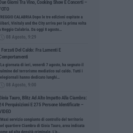
Due Giorni Tra Vino, Cooking Show E Concerti –
FOTO
“REGGIO CALABRIA Dopo le tre edizioni ospitate a
Sibari, Vinitaly and the City arriva per la prima volta
a Reggio Calabria. Da oggi 8 agosto…
08 Agosto, 9:29
I Forzati Del Caldo: Fra Lamenti E
Comportamenti
“La giornata di ieri, venerdì 7 agosto, ha segnato il
culmine del terrorismo mediatico sul caldo. Tutti i
telegiornali hanno dedicato lunghi…
08 Agosto, 9:00
Gioia Tauro, Blitz Ad Alto Impatto Alla Ciambra:
24 Perquisizioni E 275 Persone Identificate –
VIDEO
“Maxi servizio congiunto di controllo del territorio
nel quartiere Ciambra di Gioia Tauro, area indicata
come ad alta densità criminale. L’o…