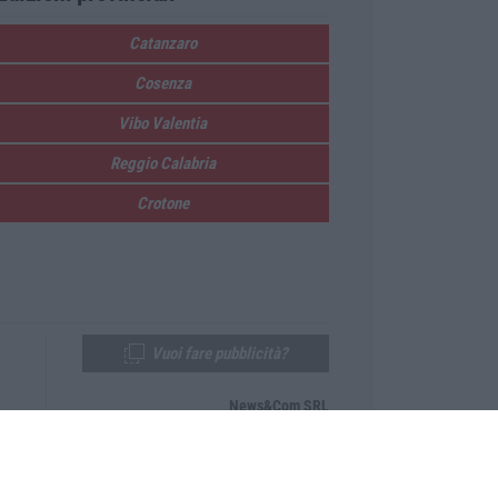
Catanzaro
Cosenza
Vibo Valentia
Reggio Calabria
Crotone
Vuoi fare pubblicità?
News&Com SRL
Telefono:
0968-53665
Email:
newsandcom@gmail.com