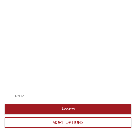
Edizioni provinciali
Catanzaro
Cosenza
Vibo Valentia
Reggio Calabria
Crotone
Rifiuto
Accetto
MORE OPTIONS
Corriere delle Calabria è una testata giornalistica di News&Com S.r.l
©2012-
-2026. Tutti i diritti riservati.