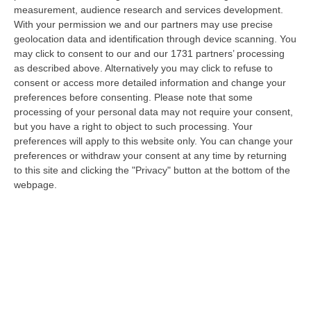
05 Agosto, 23:23
measurement, audience research and services development.
With your permission we and our partners may use precise
Accoltella Coetaneo Alla Gola Durante Un Litigio, Arrestato
geolocation data and identification through device scanning. You
Sessantenne
may click to consent to our and our 1731 partners’ processing
as described above. Alternatively you may click to refuse to
“MAMMOLA Un sessantenne, F.S., originario della piana di Gioia Tauro, è
consent or access more detailed information and change your
stato arrestato dai carabinieri a Cinquefrondi perché accusato del t…
preferences before consenting.
Please note that some
05 Agosto, 22:07
processing of your personal data may not require your consent,
but you have a right to object to such processing. Your
Ciclovia Dei Parchi Della Calabria: Al Via La Messa In Sicurezza
preferences will apply to this website only. You can change your
Del Tratto Fabrizia – Serra San Bruno
preferences or withdraw your consent at any time by returning
“SERRA SAN BRUNO Partono i lavori di riqualificazione e miglioramento
to this site and clicking the "Privacy" button at the bottom of the
della sicurezza lungo la Ciclovia dei Parchi della Calabria, concentra…
webpage.
05 Agosto, 21:56
Tari, Senese: «Rendere Efficiente Il Sistema Per Ridurre I Costi
Per I Cittadini E Aumentare I Salari»
“CATANZARO A Lamezia Terme la Tari aumenta del 6,2% per le famiglie e
del 17% per le imprese; a Crotone del 6,9%; a Catanzaro dell’1,63%. A…
05 Agosto, 21:23