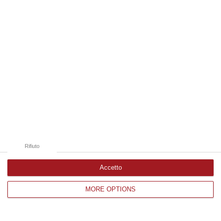
Edizioni provinciali
Catanzaro
Cosenza
Vibo Valentia
Reggio Calabria
Crotone
Rifiuto
Accetto
MORE OPTIONS
Corriere delle Calabria è una testata giornalistica di News&Com S.r.l
©2012-
-2026. Tutti i diritti riservati.
P.IVA. 03199620794, Via del mare 6/G, S.Eufemia, Lamezia Terme