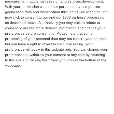
measurement, audience research and services development.
Torna In Calabria: OSM Cerca Professionisti Calabresi Che Vivono
With your permission we and our partners may use precise
geolocation data and identification through device scanning. You
Al Nord E Che Hanno Voglia Di Rientrare Nella Terra Di Origine
may click to consent to our and our 1733 partners’ processing
“Se per anni lasciare la Calabria è stata una scelta quasi obbligata oggi è
as described above. Alternatively you may click to refuse to
possibile fare un’inversione di marcia grazie ad OSM Centro Cala…
consent or access more detailed information and change your
07 Agosto, 20:24
preferences before consenting.
Please note that some
processing of your personal data may not require your consent,
Tragedia A Calanna, 40enne Elettricista Muore Folgorato
but you have a right to object to such processing. Your
“CALANNA Fabio Calabrò, 40enne elettricista è rimasto folgorato sul
preferences will apply to this website only. You can change your
lavoro mentre montava delle luminarie nel comune di Calanna.
preferences or withdraw your consent at any time by returning
Originario…
to this site and clicking the "Privacy" button at the bottom of the
webpage.
07 Agosto, 20:17
San Ferdinando, Giallo Sul Ritrovamento Del Corpo Senza Vita Di
Un Neonato
“SAN FERDINANDO La notizia ha gettato nello sconforto la comunità di
San Ferdinando, in provincia di Reggio Calabria. Il ritrovamento del co…
07 Agosto, 19:59