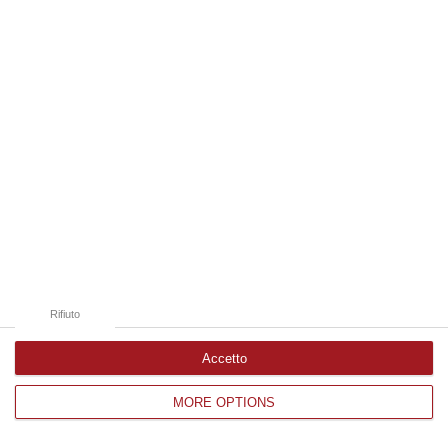
Edizioni provinciali
Catanzaro
Cosenza
Vibo Valentia
Reggio Calabria
Crotone
Rifiuto
Accetto
MORE OPTIONS
Corriere delle Calabria è una testata giornalistica di News&Com S.r.l
©2012-
-2026. Tutti i diritti riservati.