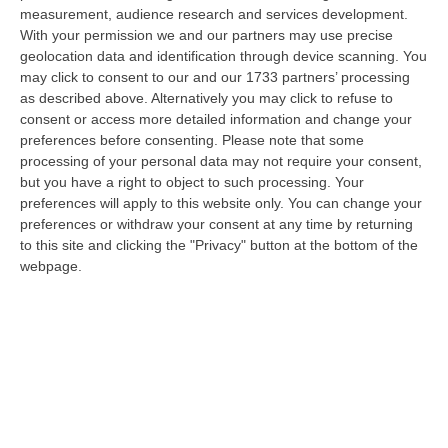
dare avvio agli attesi lavori di ristrutturazione della Basilica dell…
measurement, audience research and services development.
07 Agosto, 22:02
With your permission we and our partners may use precise
geolocation data and identification through device scanning. You
Renzi: «Conte? Sarebbe Delittuoso Vannaccizzare La Coalizione»
may click to consent to our and our 1733 partners’ processing
as described above. Alternatively you may click to refuse to
“ROMA «Conte sta giocando la sua partita, vedremo se le primarie si
consent or access more detailed information and change your
faranno, quando e con che formato, se a due Conte-Schlein o se ci
preferences before consenting.
Please note that some
sarann…
processing of your personal data may not require your consent,
07 Agosto, 21:35
but you have a right to object to such processing. Your
preferences will apply to this website only. You can change your
Meteo, Altri 10 Giorni Di Caldo Estremo
preferences or withdraw your consent at any time by returning
“ROMA La tregua varrà fino a domani: dopo il record di ieri con il bollino
to this site and clicking the "Privacy" button at the bottom of the
rosso per tutte le 27 città monitorate e oggi con 26 allerte mass…
webpage.
07 Agosto, 20:33
Torna In Calabria: OSM Cerca Professionisti Calabresi Che Vivono
Al Nord E Che Hanno Voglia Di Rientrare Nella Terra Di Origine
“Se per anni lasciare la Calabria è stata una scelta quasi obbligata oggi è
possibile fare un’inversione di marcia grazie ad OSM Centro Cala…
07 Agosto, 20:24