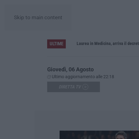
Skip to main content
ULTIME
Sistema bibliotecario vibonese, la dura replica di Soriano e Romeo: «Il fallimento è di chi ha staccato la spina»
Laurea in Medicina, arriva il decreto:
Giovedì, 06 Agosto
Ultimo aggiornamento alle 22:18
DIRETTA TV