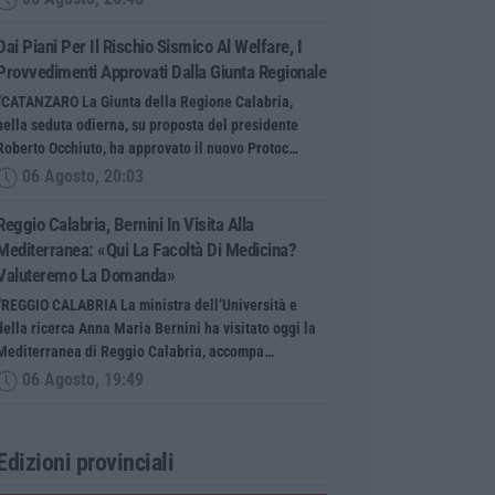
Dai Piani Per Il Rischio Sismico Al Welfare, I
Provvedimenti Approvati Dalla Giunta Regionale
“CATANZARO La Giunta della Regione Calabria,
nella seduta odierna, su proposta del presidente
Roberto Occhiuto, ha approvato il nuovo Protoc…
06 Agosto, 20:03
Reggio Calabria, Bernini In Visita Alla
Mediterranea: «Qui La Facoltà Di Medicina?
Valuteremo La Domanda»
“REGGIO CALABRIA La ministra dell’Università e
della ricerca Anna Maria Bernini ha visitato oggi la
Mediterranea di Reggio Calabria, accompa…
06 Agosto, 19:49
Edizioni provinciali