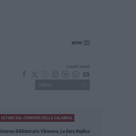
“America Journals” celebra lo stilista Anton Giulio Grande
MENU
I nostri canali
ULTIME DAL CORRIERE DELLA CALABRIA
Sistema Bibliotecario Vibonese, La Dura Replica