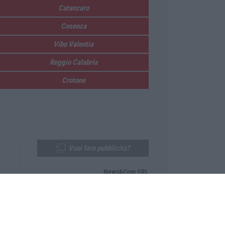
Catanzaro
Cosenza
Vibo Valentia
Reggio Calabria
Crotone
Vuoi fare pubblicità?
News&Com SRL
Telefono:
0968-53665
Email:
newsandcom@gmail.com