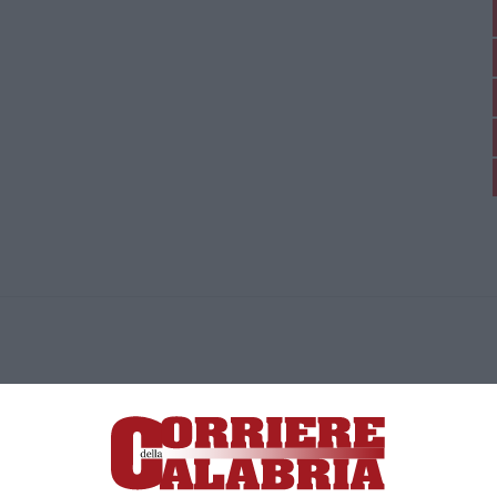
ica di News&Com S.r.l ©2012-
-2026. Tutti i diritti riservati.
ia, Lamezia Terme (CZ)
irettore responsabile Paola Militano |
Privacy