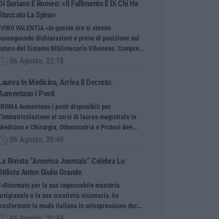
Di Soriano E Romeo: «Il Fallimento È Di Chi Ha
Staccato La Spina»
“VIBO VALENTIA «In queste ore si stanno
susseguendo dichiarazioni e prese di posizione sul
futuro del Sistema Bibliotecario Vibonese. Compre…
06 Agosto, 22:18
Laurea In Medicina, Arriva Il Decreto:
Aumentano I Posti
“ROMA Aumentano i posti disponibili per
l’immatricolazione ai corsi di laurea magistrale in
Medicina e Chirurgia, Odontoiatria e Protesi den…
06 Agosto, 20:49
La Rivista “America Journals” Celebra Lo
Stilista Anton Giulio Grande
“«Rinomato per la sua impeccabile maestria
artigianale e la sua creatività visionaria, ha
trasformato la moda italiana in un’espressione dur…
06 Agosto, 20:48