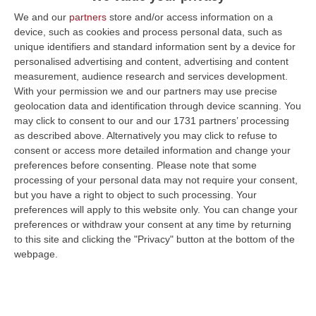
‘Ndrangheta, otto arresti per infiltrazioni in
We and our
partners
store and/or access information on a
device, such as cookies and process personal data, such as
cantieri nazionali – VIDEO
unique identifiers and standard information sent by a device for
L’aggravante dell’aver agevolato la cosca
personalised advertising and content, advertising and content
measurement, audience research and services development.
Arena-Nicoscia
With your permission we and our partners may use precise
Pubblicato il: 12/11/24 – 13:16
geolocation data and identification through device scanning. You
may click to consent to our and our 1731 partners’ processing
as described above. Alternatively you may click to refuse to
consent or access more detailed information and change your
preferences before consenting.
Please note that some
processing of your personal data may not require your consent,
but you have a right to object to such processing. Your
preferences will apply to this website only. You can change your
preferences or withdraw your consent at any time by returning
to this site and clicking the "Privacy" button at the bottom of the
webpage.
“Report”, inchiesta con documenti ed