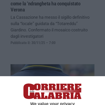
come la ‘ndrangheta ha conquistato
Verona
La Cassazione ha messo il sigillo definitivo
sulla “locale” guidata da “Totareddu”
Giardino. Confermato il mosaico costruito
dagli investigatori
Pubblicato il: 30/11/25 – 7:00
We value your privacy