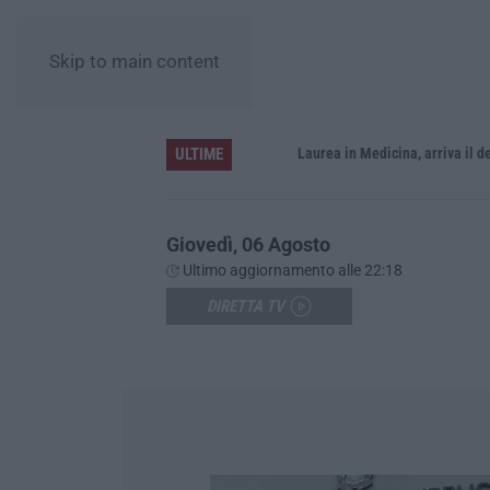
Skip to main content
ULTIME
Sistema bibliotecario vibonese, la dura replica di Soriano e Romeo: «Il fallimento è di chi ha staccato la spina»
Laurea in Medicina, arriva il decreto:
Giovedì, 06 Agosto
Ultimo aggiornamento alle 22:18
DIRETTA TV