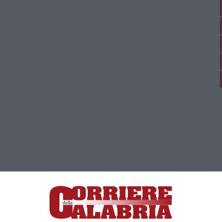
ica di News&Com S.r.l ©2012-
-2026. Tutti i diritti riservati.
ia, Lamezia Terme (CZ)
irettore responsabile Paola Militano |
Privacy