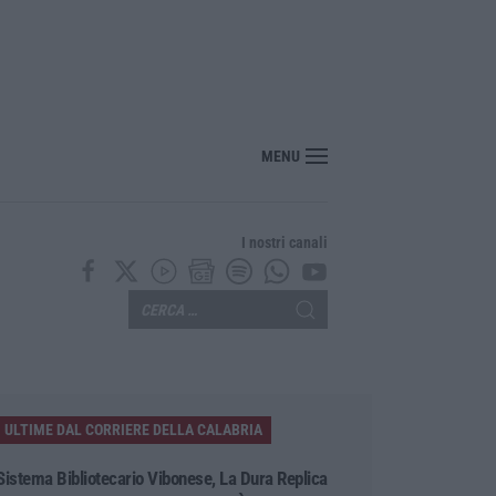
“America Journals” celebra lo stilista Anton Giulio Grande
MENU
I nostri canali
ULTIME DAL CORRIERE DELLA CALABRIA
Sistema Bibliotecario Vibonese, La Dura Replica