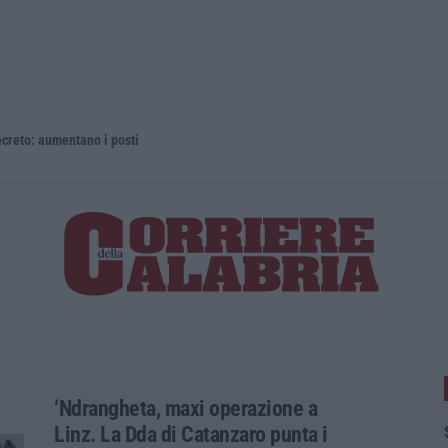
 aumentano i posti
La rivista 
‘Ndrangheta, maxi operazione a
Linz. La Dda di Catanzaro punta i