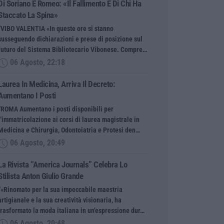
Di Soriano E Romeo: «Il Fallimento È Di Chi Ha
Staccato La Spina»
“VIBO VALENTIA «In queste ore si stanno
susseguendo dichiarazioni e prese di posizione sul
futuro del Sistema Bibliotecario Vibonese. Compre…
06 Agosto, 22:18
Laurea In Medicina, Arriva Il Decreto:
Aumentano I Posti
“ROMA Aumentano i posti disponibili per
l’immatricolazione ai corsi di laurea magistrale in
Medicina e Chirurgia, Odontoiatria e Protesi den…
06 Agosto, 20:49
La Rivista “America Journals” Celebra Lo
Stilista Anton Giulio Grande
“«Rinomato per la sua impeccabile maestria
artigianale e la sua creatività visionaria, ha
trasformato la moda italiana in un’espressione dur…
06 Agosto, 20:48