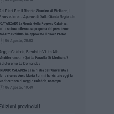
Dai Piani Per Il Rischio Sismico Al Welfare, I
Provvedimenti Approvati Dalla Giunta Regionale
“CATANZARO La Giunta della Regione Calabria,
nella seduta odierna, su proposta del presidente
Roberto Occhiuto, ha approvato il nuovo Protoc…
06 Agosto, 20:03
Reggio Calabria, Bernini In Visita Alla
Mediterranea: «Qui La Facoltà Di Medicina?
Valuteremo La Domanda»
“REGGIO CALABRIA La ministra dell’Università e
della ricerca Anna Maria Bernini ha visitato oggi la
Mediterranea di Reggio Calabria, accompa…
06 Agosto, 19:49
Edizioni provinciali