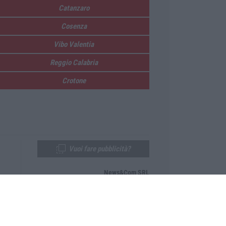
Catanzaro
Cosenza
Vibo Valentia
Reggio Calabria
Crotone
Vuoi fare pubblicità?
News&Com SRL
Telefono:
0968-53665
Email:
newsandcom@gmail.com