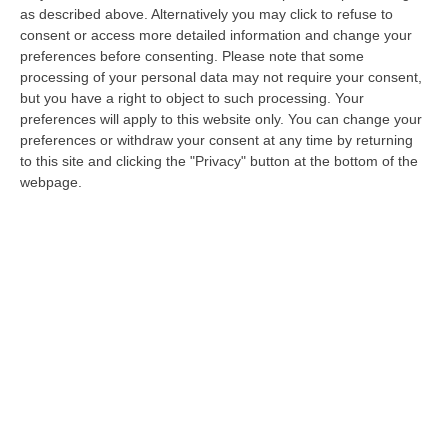
as described above. Alternatively you may click to refuse to
La ‘Ndrangheta tra Erba e Canzo, chiesto il
consent or access more detailed information and change your
giudizio per 29 indagati – I NOMI
preferences before consenting.
Please note that some
processing of your personal data may not require your consent,
Dall’inchiesta il ruolo del duo Vona-Milazzo di
but you have a right to object to such processing. Your
origini calabresi. Al centro il narcotraffico ma
preferences will apply to this website only. You can change your
anche usura ed estorsioni
preferences or withdraw your consent at any time by returning
to this site and clicking the "Privacy" button at the bottom of the
Pubblicato il: 29/07/24 – 8:52
webpage.