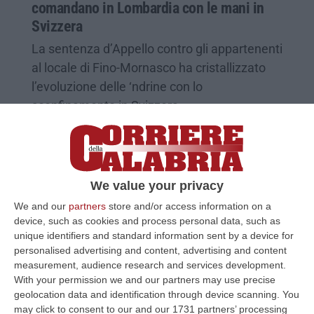
comandano in Lombardia con le mani in
Svizzera
La sentenza d’Appello contro gli appartenenti
al locale di Fino-Mornasco ha cristallizzato
l’evoluzione delle ‘ndrine con lo
sconfinamento in Svizzera
Pubblicato il: 22/10/24 – 7:44
We value your privacy
We and our
partners
store and/or access information on a
device, such as cookies and process personal data, such as
unique identifiers and standard information sent by a device for
personalised advertising and content, advertising and content
measurement, audience research and services development.
With your permission we and our partners may use precise
geolocation data and identification through device scanning. You
may click to consent to our and our 1731 partners’ processing