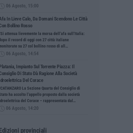
06 Agosto, 15:00
Afa In Lieve Calo, Da Domani Scendono Le Città
Con Bollino Rosso
“Si attenua lievemente la morsa dell’afa sull’Italia:
dopo il record di oggi con 27 città italiane
monitorate su 27 col bollino rosso di all…
06 Agosto, 14:54
Platania, Impianto Sul Torrente Piazza: Il
Consiglio Di Stato Dà Ragione Alla Società
Idroelettrica Del Corace
“CATANZARO La Sezione Quarta del Consiglio di
Stato ha accolto l’appello proposto dalla società
Idroelettrica del Corace – rappresentata dal…
06 Agosto, 14:20
Edizioni provinciali