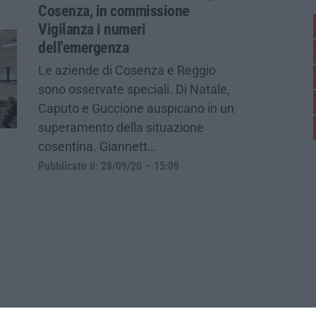
Cosenza, in commissione
Vigilanza i numeri
dell'emergenza
Le aziende di Cosenza e Reggio
sono osservate speciali. Di Natale,
Caputo e Guccione auspicano in un
superamento della situazione
cosentina. Giannett…
Pubblicato il: 28/09/20 – 15:09
ica di News&Com S.r.l ©2012-
-2026. Tutti i diritti riservati.