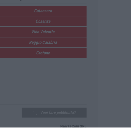
Catanzaro
Cosenza
Vibo Valentia
Reggio Calabria
Crotone
Vuoi fare pubblicità?
News&Com SRL