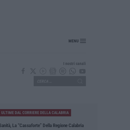
118, Miserendino: «I servizi di emergenza soffrono ma i risultati arriveranno»
MENU
I nostri canali
ULTIME DAL CORRIERE DELLA CALABRIA
Sanità, La “cassaforte” Della Regione Calabria