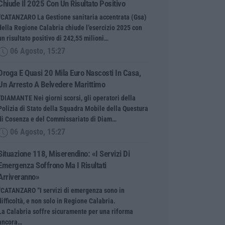
Chiude Il 2025 Con Un Risultato Positivo
“CATANZARO La Gestione sanitaria accentrata (Gsa)
della Regione Calabria chiude l’esercizio 2025 con
un risultato positivo di 242,55 milioni…
06 Agosto, 15:27
Droga E Quasi 20 Mila Euro Nascosti In Casa,
Un Arresto A Belvedere Marittimo
“DIAMANTE Nei giorni scorsi, gli operatori della
Polizia di Stato della Squadra Mobile della Questura
di Cosenza e del Commissariato di Diam…
06 Agosto, 15:27
Situazione 118, Miserendino: «I Servizi Di
Emergenza Soffrono Ma I Risultati
Arriveranno»
“CATANZARO “I servizi di emergenza sono in
difficoltà, e non solo in Regione Calabria.
La Calabria soffre sicuramente per una riforma
ancora…