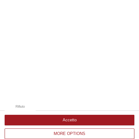
08 Agosto, 18:25
Edizioni provinciali
Catanzaro
Cosenza
Vibo Valentia
Reggio Calabria
Crotone
Rifiuto
Accetto
MORE OPTIONS