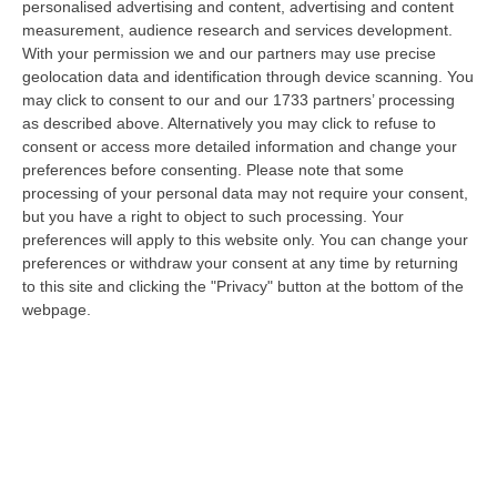
personalised advertising and content, advertising and content
della città. Catanzaro oggi celebra il suo primo Pride: colori, musica…
measurement, audience research and services development.
08 Agosto, 19:38
With your permission we and our partners may use precise
geolocation data and identification through device scanning. You
«Per Riaprire Hormuz Stop Ad Attacchi E Sanzioni»
may click to consent to our and our 1733 partners’ processing
“ROMA Per la riapertura dello Stretto di Hormuz l’Iran chiede agli Stati
as described above. Alternatively you may click to refuse to
Uniti di revocare il blocco navale e le sanzioni contro l’Iran, di…
consent or access more detailed information and change your
08 Agosto, 19:27
preferences before consenting.
Please note that some
processing of your personal data may not require your consent,
Diamante, Ecco L’ordinanza Sul Divieto Per I 14enni In Strada
but you have a right to object to such processing. Your
preferences will apply to this website only. You can change your
Senza Accompagnamento
preferences or withdraw your consent at any time by returning
“DIAMANTE (COSENZA) Tutela dei minori, contrasto ai fenomeni di
to this site and clicking the "Privacy" button at the bottom of the
disagio e devianza minorile, sicurezza e decoro urbano, fruizione serena
webpage.
del…
08 Agosto, 18:40
La Denuncia Di Si-Avs Calabria: «Bloccate In Mezzo Al Mare Oltre
500 Persone Dirette Al Corteo No Ponte»
“LAMEZIA TERME Il segretario regionale Sinistra Italiana Avs
della Calabria, Fernando Pignataro, in una nota ha segnala il ritardo con
il q…