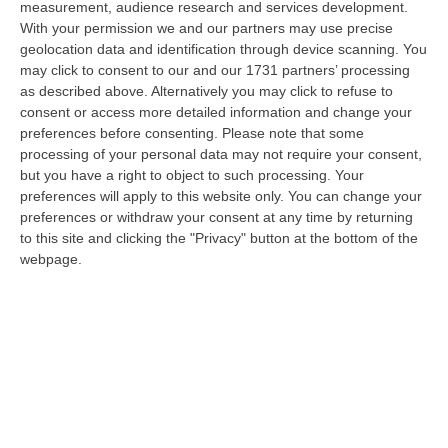
measurement, audience research and services development.
05 Agosto, 22:07
With your permission we and our partners may use precise
geolocation data and identification through device scanning. You
Ciclovia Dei Parchi Della Calabria: Al Via La Messa In Sicurezza
may click to consent to our and our 1731 partners’ processing
Del Tratto Fabrizia – Serra San Bruno
as described above. Alternatively you may click to refuse to
“SERRA SAN BRUNO Partono i lavori di riqualificazione e miglioramento
consent or access more detailed information and change your
della sicurezza lungo la Ciclovia dei Parchi della Calabria, concentra…
preferences before consenting.
Please note that some
05 Agosto, 21:56
processing of your personal data may not require your consent,
but you have a right to object to such processing. Your
Tari, Senese: «Rendere Efficiente Il Sistema Per Ridurre I Costi
preferences will apply to this website only. You can change your
Per I Cittadini E Aumentare I Salari»
preferences or withdraw your consent at any time by returning
to this site and clicking the "Privacy" button at the bottom of the
“CATANZARO A Lamezia Terme la Tari aumenta del 6,2% per le famiglie e
webpage.
del 17% per le imprese; a Crotone del 6,9%; a Catanzaro dell’1,63%. A…
05 Agosto, 21:23
Delmastro, No All’acquisizione Delle Chat. Bagarre Alla Camera
“ROMA L’Aula della Camera, a scrutinio segreto, ha confermato quanto
già votato dalla Giunta delle autorizzazioni, non consentendo alla magi…
05 Agosto, 21:07