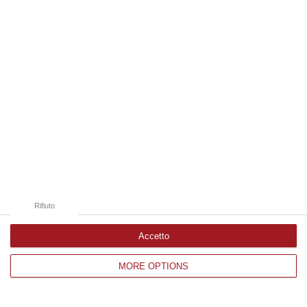
Edizioni provinciali
Catanzaro
Cosenza
Vibo Valentia
Reggio Calabria
Crotone
Rifiuto
Accetto
MORE OPTIONS
Corriere delle Calabria è una testata giornalistica di News&Com S.r.l
©2012-
-2026. Tutti i diritti riservati.
P.IVA. 03199620794, Via del mare 6/G, S.Eufemia, Lamezia Terme