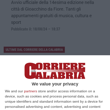
Avvio ufficiale della 14esima edizione nella
città di Gioacchino da Fiore. Tanti gli
appuntamenti gratuiti di musica, cultura e
sport
Pubblicato il: 18/08/24 – 18:37
ULTIME DAL CORRIERE DELLA CALABRIA
Cosenza, Incassa Oltre 245mila Euro Dalla Pensione Del Padre
Deceduto – VIDEO
“CASTROVILLARI Ha continuato a percepire per sette anni la pensione di
anzianità del padre deceduto nel 2019, usufruendone mensilmente e sot…
We value your privacy
06 Agosto, 12:13
We and our
partners
store and/or access information on a
Appalti Pubblici Gestiti Da Una Struttura “ombra” Tra Sicilia E
device, such as cookies and process personal data, such as
Reggio Calabria: 12 Misure Cautelari – NOMI
unique identifiers and standard information sent by a device for
personalised advertising and content, advertising and content
“REGGIO CALABRIA Una struttura aziendale “ombra”, diretta occultamente