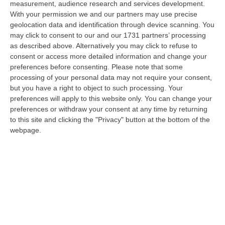
measurement, audience research and services development.
da un imprenditore condannato in via definitiva per concorso esterno…
With your permission we and our partners may use precise
06 Agosto, 11:55
geolocation data and identification through device scanning. You
may click to consent to our and our 1731 partners’ processing
Reggio Calabria, Due Poliziotti Fuori Servizio Salvano Una Donna
as described above. Alternatively you may click to refuse to
Colta Da Un Malore In Spiaggia
consent or access more detailed information and change your
“REGGIO CALABRIA Nei giorni scorsi, due poliziotti del Commissariato di
preferences before consenting.
Please note that some
Pubblica Sicurezza di Gioia Tauro, liberi dal servizio, sono interve…
processing of your personal data may not require your consent,
06 Agosto, 11:52
but you have a right to object to such processing. Your
preferences will apply to this website only. You can change your
Musica In Lutto, Morto A 86 Anni Il Cantautore Francesco Guccini
preferences or withdraw your consent at any time by returning
to this site and clicking the "Privacy" button at the bottom of the
“È morto Francesco Guccini, uno dei più grandi cantautori italiani. Il
webpage.
“Maestrone” si è spento questa mattina a Pavana, sull’Appennino tosco…
06 Agosto, 11:22
Gelato, In Calabria Le Famiglie Spendono 60 Milioni L’anno
“CATANZARO Le famiglie calabresi spendono ogni anno circa 60 milioni
di euro per acquistare gelati e oltre sette laboratori su dieci presen…
06 Agosto, 11:21