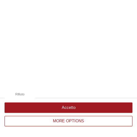
Edizioni provinciali
Catanzaro
Cosenza
Vibo Valentia
Reggio Calabria
Crotone
Rifiuto
Accetto
MORE OPTIONS
Corriere delle Calabria è una testata giornalistica di News&Com S.r.l
©2012-
-2026. Tutti i diritti riservati.