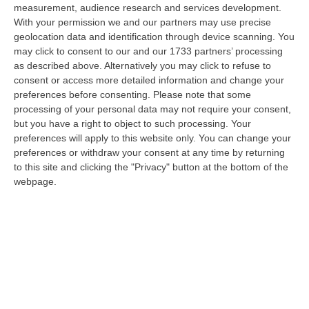
measurement, audience research and services development.
«Per Riaprire Hormuz Stop Ad Attacchi E Sanzioni»
With your permission we and our partners may use precise
“ROMA Per la riapertura dello Stretto di Hormuz l’Iran chiede agli Stati
geolocation data and identification through device scanning. You
Uniti di revocare il blocco navale e le sanzioni contro l’Iran, di…
may click to consent to our and our 1733 partners’ processing
as described above. Alternatively you may click to refuse to
08 Agosto, 19:27
consent or access more detailed information and change your
preferences before consenting.
Please note that some
Diamante, Ecco L’ordinanza Sul Divieto Per I 14enni In Strada
processing of your personal data may not require your consent,
Senza Accompagnamento
but you have a right to object to such processing. Your
“DIAMANTE (COSENZA) Tutela dei minori, contrasto ai fenomeni di
preferences will apply to this website only. You can change your
disagio e devianza minorile, sicurezza e decoro urbano, fruizione serena
preferences or withdraw your consent at any time by returning
del…
to this site and clicking the "Privacy" button at the bottom of the
08 Agosto, 18:40
webpage.
La Denuncia Di Si-Avs Calabria: «Bloccate In Mezzo Al Mare Oltre
500 Persone Dirette Al Corteo No Ponte»
“LAMEZIA TERME Il segretario regionale Sinistra Italiana Avs
della Calabria, Fernando Pignataro, in una nota ha segnala il ritardo con
il q…
08 Agosto, 18:25