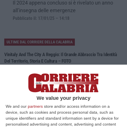
Il 2024 appena concluso si è rivelato un anno
all’insegna delle emergenze
Pubblicato il: 17/01/25 – 14:18
ULTIME DAL CORRIERE DELLA CALABRIA
Vinitaly And The City A Reggio: Il Grande Abbraccio Tra Identità
Del Territorio, Storia E Cultura – FOTO
“REGGIO CALABRIA Vinitaly and the City arriva a Reggio Calabria. Dopo il
successo dell’edizione di Sibari, dove la manifestazione ha fatto s…
08 Agosto, 20:47
Pride, La “prima Volta” Dell’onda Arcobaleno A Catanzaro. In
We value your privacy
Migliaia In Marcia Per I Diritti E La Libertà – FOTO
We and our
partners
store and/or access information on a
“CATANZARO Una prima volta destinata a lasciare un segno nella storia
device, such as cookies and process personal data, such as
della città. Catanzaro oggi celebra il suo primo Pride: colori, musica…
unique identifiers and standard information sent by a device for
08 Agosto, 19:38
personalised advertising and content, advertising and content