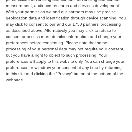
bosch…
measurement, audience research and services development.
10 Agosto, 7:00
With your permission we and our partners may use precise
geolocation data and identification through device scanning. You
Statale 106 Senza Pace: Traffico In Tilt Nel Tratto Cosentino Per
may click to consent to our and our 1733 partners’ processing
Un Tir In Fiamme In Galleria
as described above. Alternatively you may click to refuse to
“COSENZA Non bastavano gli incidenti, ecco i mezzi in fiamme: oggi un
consent or access more detailed information and change your
Tir ha preso fuoco sulla statale 106 nella nuova galleria del terzo me…
preferences before consenting.
Please note that some
processing of your personal data may not require your consent,
09 Agosto, 21:50
but you have a right to object to such processing. Your
preferences will apply to this website only. You can change your
Vinitaly And The City, Calderone: «La Calabria Dimostra Vivacità
preferences or withdraw your consent at any time by returning
Imprenditoriale E Crescita Occupazionale»
to this site and clicking the "Privacy" button at the bottom of the
“REGGIO CALABRIA Arriva puntuale all’area talk del Vinitaly and the city
webpage.
a Reggio Calabria la ministra del lavoro Marina Elvira Calderone. «…
09 Agosto, 20:31
Lavori Al Calopinace, Pititto (Cgil): «Il Caldo Non Ha Colore
Politico, Le Regole Valgono Per Tutti Anche Per Il Sindaco»
“REGGIO CALABRIA “In Calabria, di fronte alle temperature estreme e ai
rischi connessi allo stress termico, è stata adottata – ricorda il Se…
09 Agosto, 20:12