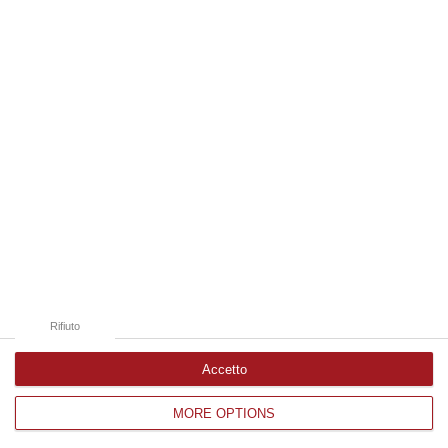
Edizioni provinciali
Catanzaro
Cosenza
Vibo Valentia
Reggio Calabria
Crotone
Rifiuto
Accetto
MORE OPTIONS
Corriere delle Calabria è una testata giornalistica di News&Com S.r.l