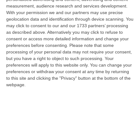
08 Agosto, 15:54
measurement, audience research and services development.
With your permission we and our partners may use precise
Meloni Contro Cgil: «Vergognoso». Landini: «Non Ci Voltiamo
geolocation data and identification through device scanning. You
Mai»
may click to consent to our and our 1733 partners’ processing
” «Voltare le spalle durante la commemorazione di Marcinelle è un gesto
as described above. Alternatively you may click to refuse to
grave e vergognoso. Oggi, durante la cerimonia per i 262 lavoratori…
consent or access more detailed information and change your
preferences before consenting.
Please note that some
08 Agosto, 15:11
processing of your personal data may not require your consent,
but you have a right to object to such processing. Your
“Carenze Informative” E Procedure Spesso “saltate”. Le Criticità
preferences will apply to this website only. You can change your
Della Legislazione Regionale Nel 2025
preferences or withdraw your consent at any time by returning
“CATANZARO La Corte dei Conti promuove “con riserva” (con molte
to this site and clicking the "Privacy" button at the bottom of the
riserve…) la produzione legislativa della Regione Calabria nel 2025.
webpage.
Nella r…
08 Agosto, 14:34
Travolge I Ciclisti E Poi Torna Indietro Per Investirli Ancora:
Fermato
“Una mattinata in bicicletta si è trasformata in una scena di violenza a
Lanzo Torinese, lungo la strada che conduce verso Coassolo. Un auto…