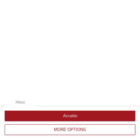
08 Agosto, 13:18
Edizioni provinciali
Catanzaro
Cosenza
Vibo Valentia
Reggio Calabria
Crotone
Rifiuto
Accetto
MORE OPTIONS
Corriere delle Calabria è una testata giornalistica di News&Com S.r.l