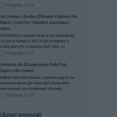
05 Agosto, 21:56
Tari, Senese: «Rendere Efficiente Il Sistema Per
Ridurre I Costi Per I Cittadini E Aumentare I
Salari»
“CATANZARO A Lamezia Terme la Tari aumenta del
6,2% per le famiglie e del 17% per le imprese; a
Crotone del 6,9%; a Catanzaro dell’1,63%. A…
05 Agosto, 21:23
Delmastro, No All’acquisizione Delle Chat.
Bagarre Alla Camera
“ROMA L’Aula della Camera, a scrutinio segreto, ha
confermato quanto già votato dalla Giunta delle
autorizzazioni, non consentendo alla magi…
05 Agosto, 21:07
Edizioni provinciali