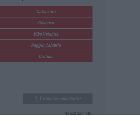
Catanzaro
Cosenza
Vibo Valentia
Reggio Calabria
Crotone
Vuoi fare pubblicità?
News&Com SRL
Telefono:
0968-53665
Email:
newsandcom@gmail.com