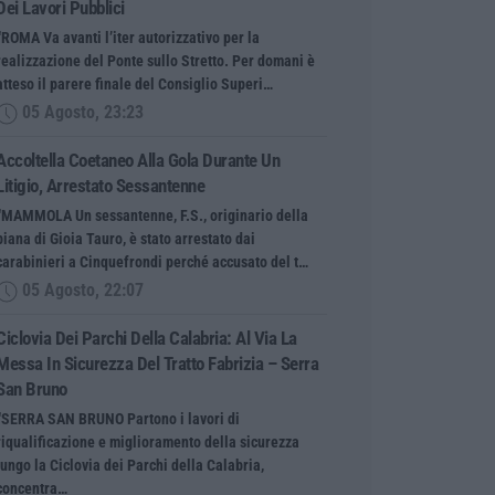
Dei Lavori Pubblici
“ROMA Va avanti l’iter autorizzativo per la
realizzazione del Ponte sullo Stretto. Per domani è
atteso il parere finale del Consiglio Superi…
05 Agosto, 23:23
Accoltella Coetaneo Alla Gola Durante Un
Litigio, Arrestato Sessantenne
“MAMMOLA Un sessantenne, F.S., originario della
piana di Gioia Tauro, è stato arrestato dai
carabinieri a Cinquefrondi perché accusato del t…
05 Agosto, 22:07
Ciclovia Dei Parchi Della Calabria: Al Via La
Messa In Sicurezza Del Tratto Fabrizia – Serra
San Bruno
“SERRA SAN BRUNO Partono i lavori di
riqualificazione e miglioramento della sicurezza
lungo la Ciclovia dei Parchi della Calabria,
concentra…