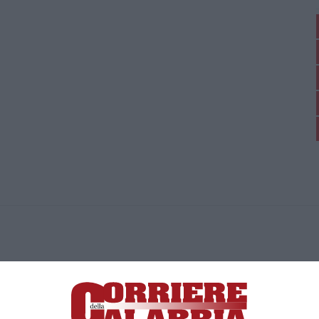
ica di News&Com S.r.l ©2012-
-2026. Tutti i diritti riservati.
ia, Lamezia Terme (CZ)
irettore responsabile Paola Militano |
Privacy