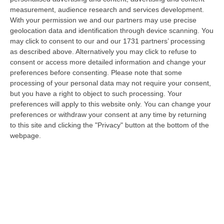
06 Agosto, 9:49
measurement, audience research and services development.
With your permission we and our partners may use precise
Giornata Enzo Tortora. La Camera Penale Di Cosenza: Dopo
geolocation data and identification through device scanning. You
L’astensionismo, Una Campagna Di Alfabetizzazione
may click to consent to our and our 1731 partners’ processing
Costituzionale
as described above. Alternatively you may click to refuse to
“COSENZA Duro affondo della Camera penale di Cosenza dopo le
consent or access more detailed information and change your
astensioni di Pd, Movimento 5 Stelle e Alleanza Verdi al voto per la
preferences before consenting.
Please note that some
istituzion…
processing of your personal data may not require your consent,
but you have a right to object to such processing. Your
06 Agosto, 9:28
preferences will apply to this website only. You can change your
preferences or withdraw your consent at any time by returning
Pretende Soldi Per La Droga E Devasta Casa: Arrestato 44enne A
to this site and clicking the "Privacy" button at the bottom of the
Crotone
webpage.
“CROTONE La Polizia di Stato, nell’ambito dei servizi di controllo del
territorio predisposti dal Questore della provincia di Crotone Renato…
06 Agosto, 9:25
Basta Il Pensiero: Salvini Inventa Le Leggi E Il Sud Ubbidisce
“Ieri era una splendida mattinata di sole e il Ministro delle Infrastrutture
e dei Trasporti, Matteo Salvini, ha appena sventato l’ennesimo…