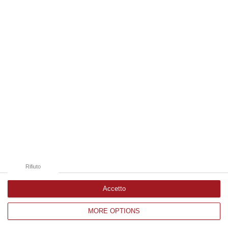
06 Agosto, 9:12
Edizioni provinciali
Catanzaro
Cosenza
Vibo Valentia
Reggio Calabria
Crotone
Rifiuto
Accetto
MORE OPTIONS
Corriere delle Calabria è una testata giornalistica di News&Com S.r.l