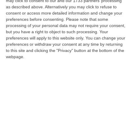
may click to consent to our and our 1733 partners’ processing
Interventi anche sabato e domenica, l’Asp
as described above. Alternatively you may click to refuse to
consent or access more detailed information and change your
di Catanzaro potenzia l’attività chirurgica
preferences before consenting.
Please note that some
La strategia del management per abbattere
processing of your personal data may not require your consent,
le liste d’attesa negli ospedali di Lamezia,
but you have a right to object to such processing. Your
preferences will apply to this website only. You can change your
Soveria Mannelli e Soverato
preferences or withdraw your consent at any time by returning
Pubblicato il: 14/05/22 – 16:01
to this site and clicking the "Privacy" button at the bottom of the
webpage.