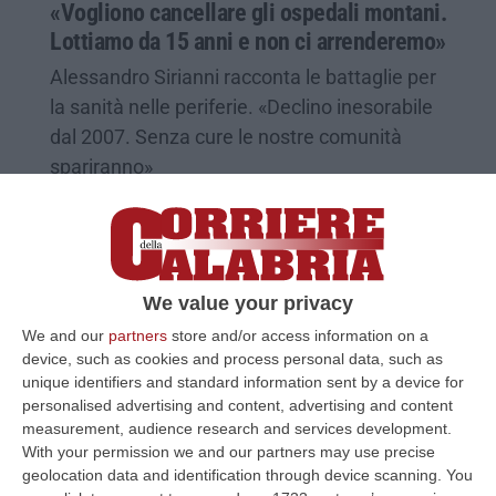
«Vogliono cancellare gli ospedali montani.
Lottiamo da 15 anni e non ci arrenderemo»
Alessandro Sirianni racconta le battaglie per
la sanità nelle periferie. «Declino inesorabile
dal 2007. Senza cure le nostre comunità
spariranno»
Pubblicato il: 01/06/22 – 6:54
We value your privacy
We and our
partners
store and/or access information on a
device, such as cookies and process personal data, such as
unique identifiers and standard information sent by a device for
personalised advertising and content, advertising and content
measurement, audience research and services development.
With your permission we and our partners may use precise
geolocation data and identification through device scanning. You