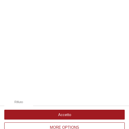
tra il 2011 e il 2012 in Calabria. Arriva il proscioglimento davanti…
07 Agosto, 18:06
Edizioni provinciali
Catanzaro
Cosenza
Vibo Valentia
Reggio Calabria
Crotone
Rifiuto
Accetto
MORE OPTIONS