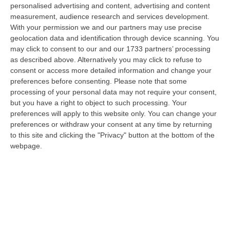
favoriti dalle alte temperature e dal vento che stanno rendendo part…
personalised advertising and content, advertising and content
07 Agosto, 18:57
measurement, audience research and services development.
With your permission we and our partners may use precise
Leucemia Mieloide Acuta, Da Una Ricerca Nuove Terapie Per
geolocation data and identification through device scanning. You
Superare La Resistenza Ai Farmaci
may click to consent to our and our 1733 partners’ processing
as described above. Alternatively you may click to refuse to
“ROMA I farmaci mirati contro la mutazione di FLT3 nella leucemia
consent or access more detailed information and change your
mieloide acuta (Lma) uccidono le cellule tumorali attivando la
preferences before consenting.
Please note that some
ferroptosi…
processing of your personal data may not require your consent,
07 Agosto, 18:43
but you have a right to object to such processing. Your
preferences will apply to this website only. You can change your
Musica D’autore E Desideri Sotto Le Stelle, La “Notte Dei Falò”
preferences or withdraw your consent at any time by returning
Torna A Schiavonea
to this site and clicking the "Privacy" button at the bottom of the
“CORIGLIANO ROSSANOLa spiaggia di Schiavonea a Corigliano-Rossano
webpage.
nella notte di San Lorenzo ospita la seconda edizione della “Notte dei
Fal…
07 Agosto, 18:19
Migranti In Calabria, Ribaltato Il Processo Della Corte Dei Conti.
Assolti Lucano E Gli Altri Sindaci
“Nessun sistema di “truffe” per la gestione dell’Emergenza Nord Africa