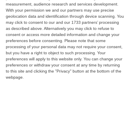
08 Agosto, 9:00
measurement, audience research and services development.
With your permission we and our partners may use precise
Gioia Tauro, Blitz Ad Alto Impatto Alla Ciambra: 24 Perquisizioni E
geolocation data and identification through device scanning. You
275 Persone Identificate – VIDEO
may click to consent to our and our 1733 partners’ processing
as described above. Alternatively you may click to refuse to
“Maxi servizio congiunto di controllo del territorio nel quartiere Ciambra
consent or access more detailed information and change your
di Gioia Tauro, area indicata come ad alta densità criminale. L’o…
preferences before consenting.
Please note that some
08 Agosto, 8:49
processing of your personal data may not require your consent,
but you have a right to object to such processing. Your
Regione Calabria, Buono Pasto A 8 Euro E Welfare Per I Pendolari:
preferences will apply to this website only. You can change your
Il CSA-Cisal Promuove Il Nuovo Contratto Integrativo
preferences or withdraw your consent at any time by returning
“Il CSA-Cisal esprime apprezzamento per la sottoscrizione del Contratto
to this site and clicking the "Privacy" button at the bottom of the
collettivo integrativo 2026 del personale del comparto della Regione…
webpage.
08 Agosto, 8:38
Esodo Estivo, Sabato Da Bollino Nero: Traffico Intenso Verso La
Calabria
“È la giornata più difficile del secondo grande weekend dell’esodo estivo.
Sabato 8 agosto è da bollino nero sulle strade italiane, con il p…
08 Agosto, 7:45