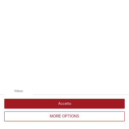
Edizioni provinciali
Catanzaro
Cosenza
Vibo Valentia
Reggio Calabria
Crotone
Rifiuto
Accetto
MORE OPTIONS
Corriere delle Calabria è una testata giornalistica di News&Com S.r.l
©2012-
-2026. Tutti i diritti riservati.