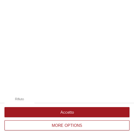
06 Agosto, 13:17
Edizioni provinciali
Catanzaro
Cosenza
Vibo Valentia
Reggio Calabria
Crotone
Rifiuto
Accetto
MORE OPTIONS
Corriere delle Calabria è una testata giornalistica di News&Com S.r.l