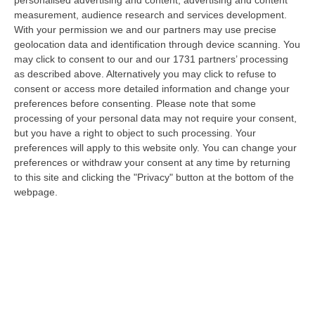
personalised advertising and content, advertising and content
l’appello proposto dalla società Idroelettrica del Corace – rappresentata
measurement, audience research and services development.
dal…
With your permission we and our partners may use precise
06 Agosto, 14:20
geolocation data and identification through device scanning. You
may click to consent to our and our 1731 partners’ processing
Tragedia A Vibo Valentia, Morta La 23enne Investita Sulle Strisce
as described above. Alternatively you may click to refuse to
consent or access more detailed information and change your
“VIBO VALENTIA Non ce l’ha fatta Andrea Minasi, la giovane pianista di
preferences before consenting.
Please note that some
appena 23 anni travolta da un Suv lo scorso 28 luglio mentre attraver…
processing of your personal data may not require your consent,
06 Agosto, 14:07
but you have a right to object to such processing. Your
preferences will apply to this website only. You can change your
Bloccati Nel Cuore Dell’Aspromonte, Salvato Un Gruppo Di 18
preferences or withdraw your consent at any time by returning
Persone Con 7 Minori
to this site and clicking the "Privacy" button at the bottom of the
“Si è conclusa positivamente una complessa operazione di soccorso nel
webpage.
territorio di San Luca, dove un gruppo di 18 persone, tra cui sette mi…
06 Agosto, 13:22
Destagionalizzazione, Occhiuto: «La Vera Sfida È Una Calabria
Attrattiva Tutto L’anno»
“FALERNA Sono incoraggianti i dati contenuti nell’Anteprima dello studio
“L’impatto delle politiche e degli investimenti in Destination Mark…