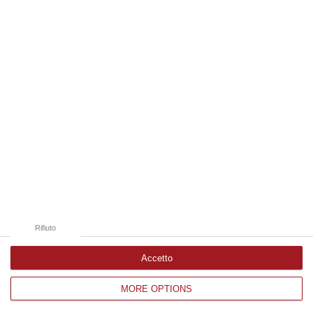
Edizioni provinciali
Catanzaro
Cosenza
Vibo Valentia
Reggio Calabria
Crotone
Rifiuto
Accetto
MORE OPTIONS
Corriere delle Calabria è una testata giornalistica di News&Com S.r.l