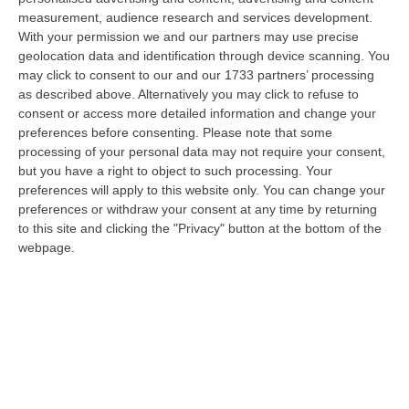
measurement, audience research and services development.
Diamante, Ecco L’ordinanza Sul Divieto Per I 14enni In Strada
With your permission we and our partners may use precise
Senza Accompagnamento
geolocation data and identification through device scanning. You
“DIAMANTE (COSENZA) Tutela dei minori, contrasto ai fenomeni di
may click to consent to our and our 1733 partners’ processing
disagio e devianza minorile, sicurezza e decoro urbano, fruizione serena
as described above. Alternatively you may click to refuse to
del…
consent or access more detailed information and change your
preferences before consenting.
Please note that some
08 Agosto, 18:40
processing of your personal data may not require your consent,
but you have a right to object to such processing. Your
La Denuncia Di Si-Avs Calabria: «Bloccate In Mezzo Al Mare Oltre
preferences will apply to this website only. You can change your
500 Persone Dirette Al Corteo No Ponte»
preferences or withdraw your consent at any time by returning
“LAMEZIA TERME Il segretario regionale Sinistra Italiana Avs
to this site and clicking the "Privacy" button at the bottom of the
della Calabria, Fernando Pignataro, in una nota ha segnala il ritardo con
webpage.
il q…
08 Agosto, 18:25
Incidente Coinvolge Tre Auto Sull’A2: Due Feriti E Traffico
Rallentato Tra Altilia Grimaldi E San Mango
“LAMEZIA TERME A causa di un incidente che ha visto il coinvolgimento
di tre veicoli e il ferimento di due persone, si sono registrati oggi…
08 Agosto, 18:15