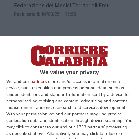
Federazione dei Medici Territoriali-Fmt
Pubblicato il: 04/03/25 – 15:58
We value your privacy
We and our
partners
store and/or access information on a
device, such as cookies and process personal data, such as
unique identifiers and standard information sent by a device for
personalised advertising and content, advertising and content
«Medicina Interna: traghettarla verso il
measurement, audience research and services development.
futuro»
With your permission we and our partners may use precise
geolocation data and identification through device scanning. You
Gerardo Mancuso, vicepresidente della SIMI:
may click to consent to our and our 1733 partners’ processing
«Necessaria una presa di coscienza per
as described above. Alternatively you may click to refuse to