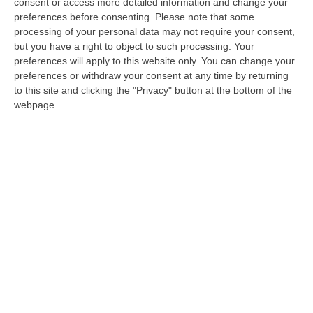
mettere in sicurezza l’assistenza sanitaria»
consent or access more detailed information and change your
preferences before consenting.
Please note that some
Pubblicato il: 15/10/24 – 10:03
processing of your personal data may not require your consent,
but you have a right to object to such processing. Your
preferences will apply to this website only. You can change your
preferences or withdraw your consent at any time by returning
to this site and clicking the "Privacy" button at the bottom of the
webpage.
Sanità, cure migliori e veloci: è esodo
verso il Nord
Dalla Calabria via il 50% dei malati di cancro.
E il rischio è che l’Autonomia faccia crescere
la tendenza