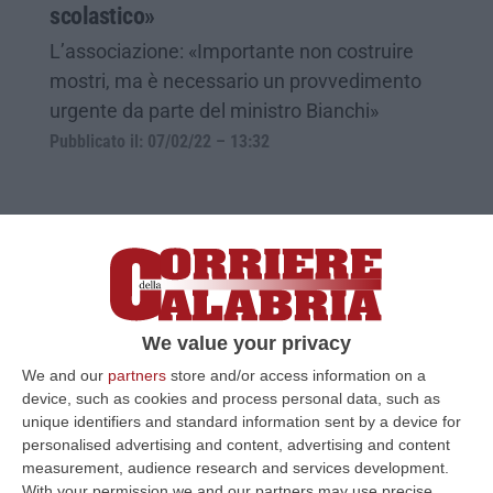
scolastico»
L’associazione: «Importante non costruire
mostri, ma è necessario un provvedimento
urgente da parte del ministro Bianchi»
Pubblicato il: 07/02/22 – 13:32
We value your privacy
We and our
partners
store and/or access information on a
device, such as cookies and process personal data, such as
unique identifiers and standard information sent by a device for
personalised advertising and content, advertising and content
Nonni in campo
measurement, audience research and services development.
With your permission we and our partners may use precise