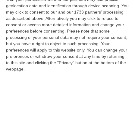
Oggi e domani su tutti i campi di serie A
geolocation data and identification through device scanning. You
insieme ai capitani delle squadre entreranno
may click to consent to our and our 1733 partners’ processing
in campo due nonni. È l’iniziativa voluta dal
as described above. Alternatively you may click to refuse to
consent or access more detailed information and change your
presidente dell’…
preferences before consenting.
Please note that some
Pubblicato il: 01/10/16 – 16:05
processing of your personal data may not require your consent,
but you have a right to object to such processing. Your
preferences will apply to this website only. You can change your
preferences or withdraw your consent at any time by returning
to this site and clicking the "Privacy" button at the bottom of the
webpage.
Fondi sociali per l'infanzia, «recuperare
terreno»