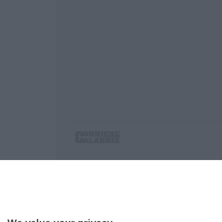
Corriere delle Calabria è una testata giornalist
P.IVA. 03199620794, Via del mare 6/G, S.Eufem
Iscrizione tribunale di Lamezia Terme 5/2011 - D
Effettua una ricerca sul Corriere delle Calabria