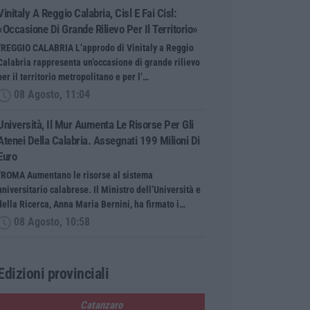
Vinitaly A Reggio Calabria, Cisl E Fai Cisl:
«Occasione Di Grande Rilievo Per Il Territorio»
“REGGIO CALABRIA L’approdo di Vinitaly a Reggio
Calabria rappresenta un’occasione di grande rilievo
per il territorio metropolitano e per l’…
08 Agosto, 11:04
Università, Il Mur Aumenta Le Risorse Per Gli
Atenei Della Calabria. Assegnati 199 Milioni Di
Euro
“ROMA Aumentano le risorse al sistema
universitario calabrese. Il Ministro dell’Università e
della Ricerca, Anna Maria Bernini, ha firmato i…
08 Agosto, 10:58
Edizioni provinciali
Catanzaro