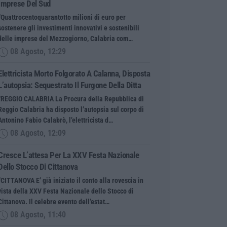
Imprese Del Sud
“Quattrocentoquarantotto milioni di euro per
sostenere gli investimenti innovativi e sostenibili
delle imprese del Mezzogiorno, Calabria com…
08 Agosto, 12:29
Elettricista Morto Folgorato A Calanna, Disposta
L’autopsia: Sequestrato Il Furgone Della Ditta
“REGGIO CALABRIA La Procura della Repubblica di
Reggio Calabria ha disposto l’autopsia sul corpo di
Antonino Fabio Calabrò, l’elettricista d…
08 Agosto, 12:09
Cresce L’attesa Per La XXV Festa Nazionale
Dello Stocco Di Cittanova
“CITTANOVA E’ già iniziato il conto alla rovescia in
vista della XXV Festa Nazionale dello Stocco di
Cittanova. Il celebre evento dell’estat…
08 Agosto, 11:40