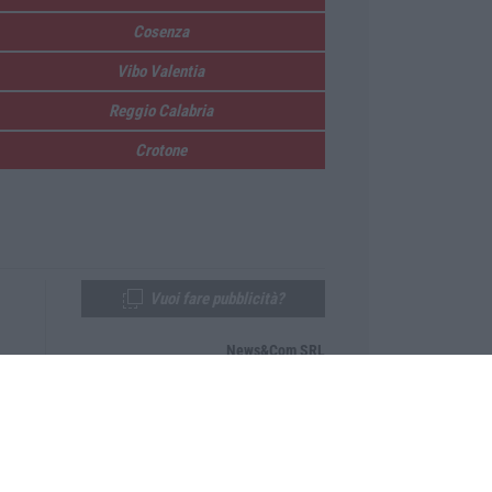
Cosenza
Vibo Valentia
Reggio Calabria
Crotone
Vuoi fare pubblicità?
News&Com SRL
Telefono:
0968-53665
Email:
newsandcom@gmail.com