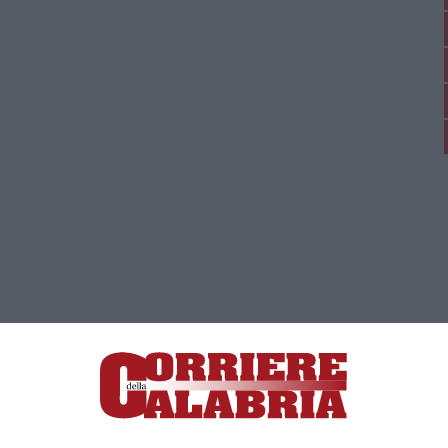
ica di News&Com S.r.l ©2012-
-2026. Tutti i diritti riservati.
ia, Lamezia Terme (CZ)
irettore responsabile Paola Militano |
Privacy