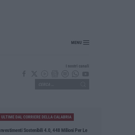
tesa per la XXV Festa Nazionale dello Stocco di Cittanova
MENU
I nostri canali
ULTIME DAL CORRIERE DELLA CALABRIA
Investimenti Sostenibili 4.0, 448 Milioni Per Le