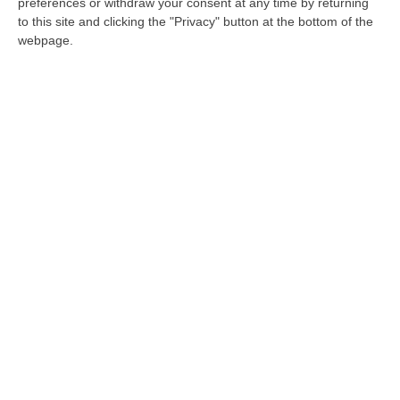
preferences or withdraw your consent at any time by returning
disservizi
to this site and clicking the "Privacy" button at the bottom of the
webpage.
Lettera degli organismi di rappresentanza di
architetti e ingegneri della provincia di
Catanzaro ai responsabili della Cittadella
Pubblicato il: 24/11/23 – 9:41
Piattaforme in mare, stangata all’Eni: