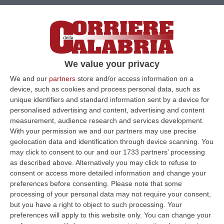
Si chiama “Ride on strait”, promossa dalle
Camere di Commercio di Reggio e Messina.
A disposizione degli utenti vari servizi e
itinerari
We value your privacy
Pubblicato il: 24/06/25 – 16:05
We and our
partners
store and/or access information on a
device, such as cookies and process personal data, such as
unique identifiers and standard information sent by a device for
personalised advertising and content, advertising and content
measurement, audience research and services development.
With your permission we and our partners may use precise
geolocation data and identification through device scanning. You
may click to consent to our and our 1733 partners’ processing
as described above. Alternatively you may click to refuse to
consent or access more detailed information and change your
preferences before consenting.
Please note that some
processing of your personal data may not require your consent,
but you have a right to object to such processing. Your
Piattaforma Calabriasue della Regione, gli
preferences will apply to this website only. You can change your
Ordini professionali denunciano i