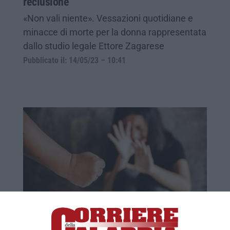
reclusione
«Non vali niente». Vessazioni quotidiane e
minacce di morte per la donna rappresentata
dallo studio legale Ettore Zagarese
Pubblicato il: 14/05/23 – 10:41
Torturava e picchiava la compagna da anni,
30enne arrestato a Catanzaro