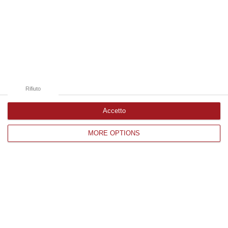
08 Agosto, 22:19
Edizioni provinciali
Catanzaro
Cosenza
Rifiuto
Vibo Valentia
Accetto
Reggio Calabria
MORE OPTIONS
Crotone
Corriere delle Calabria è una testata giornalistica di News&Com S.r.l