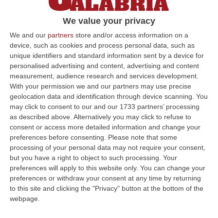
Ordinanza emessa dal gip. Le indagini della
We value your privacy
Squadra mobile hanno delineato un quadro
We and our
partners
store and/or access information on a
di violenze, vessazioni e molestie sessuali
device, such as cookies and process personal data, such as
Pubblicato il: 25/02/23 – 11:37
unique identifiers and standard information sent by a device for
personalised advertising and content, advertising and content
measurement, audience research and services development.
With your permission we and our partners may use precise
ULTIME DAL CORRIERE DELLA CALABRIA
geolocation data and identification through device scanning. You
may click to consent to our and our 1733 partners’ processing
Incidente Sulla Strada Dei Due Mari Tra Lamezia E Marcellinara,
as described above. Alternatively you may click to refuse to
Cinque Feriti
consent or access more detailed information and change your
“LAMEZIA TERME A causa di un incidente verificatosi al km 21,000 sulla
preferences before consenting.
Please note that some
strada statale 280 “Dei Due Mari”, è provvisoriamente chiusa la car…
processing of your personal data may not require your consent,
but you have a right to object to such processing. Your
09 Agosto, 8:34
preferences will apply to this website only. You can change your
preferences or withdraw your consent at any time by returning
Nasconde Droga Sotto Un Masso In Una Via Di Roccabernarda,
to this site and clicking the "Privacy" button at the bottom of the
Denunciato Un Uomo
webpage.
“PETILIA POLICASTRO Prosegue senza sosta l’attività di contrasto alla
diffusione delle sostanze stupefacenti condotta dai Carabinieri della…