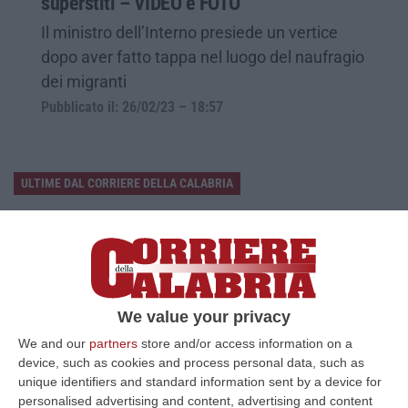
superstiti – VIDEO e FOTO
Il ministro dell’Interno presiede un vertice
dopo aver fatto tappa nel luogo del naufragio
dei migranti
Pubblicato il: 26/02/23 – 18:57
ULTIME DAL CORRIERE DELLA CALABRIA
Discussione Sulla Proposta Di Legge Regionale Sugli Idonei Della
Pa In Calabria
“Riceviamo e pubblichiamo Noi idonei del Concorso per 54 posti della
Regione Calabria siamo tra i potenziali beneficiari della proposta d…
07 Agosto, 22:35
We value your privacy
We and our
partners
store and/or access information on a
Basilica Dell’Immacolata Concezione Di Catanzaro, Ferro:
device, such as cookies and process personal data, such as
«finanziamento Da 800 Milioni Di Euro»
unique identifiers and standard information sent by a device for
“CATANZARO «Con un importante finanziamento di 800 mila euro, si potrà
personalised advertising and content, advertising and content