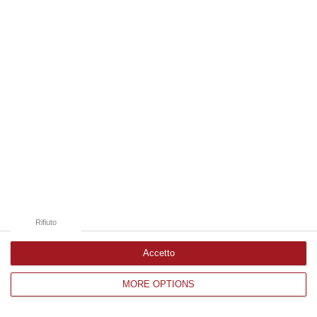
Edizioni provinciali
Catanzaro
Cosenza
Vibo Valentia
Reggio Calabria
Crotone
Rifiuto
Accetto
MORE OPTIONS
Corriere delle Calabria è una testata giornalistica di News&Com S.r.l
©2012-
-2026. Tutti i diritti riservati.