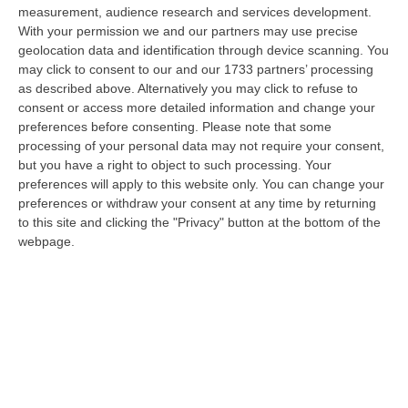
dare avvio agli attesi lavori di ristrutturazione della Basilica dell…
measurement, audience research and services development.
07 Agosto, 22:02
With your permission we and our partners may use precise
geolocation data and identification through device scanning. You
Renzi: «Conte? Sarebbe Delittuoso Vannaccizzare La Coalizione»
may click to consent to our and our 1733 partners’ processing
as described above. Alternatively you may click to refuse to
“ROMA «Conte sta giocando la sua partita, vedremo se le primarie si
consent or access more detailed information and change your
faranno, quando e con che formato, se a due Conte-Schlein o se ci
preferences before consenting.
Please note that some
sarann…
processing of your personal data may not require your consent,
07 Agosto, 21:35
but you have a right to object to such processing. Your
preferences will apply to this website only. You can change your
Meteo, Altri 10 Giorni Di Caldo Estremo
preferences or withdraw your consent at any time by returning
“ROMA La tregua varrà fino a domani: dopo il record di ieri con il bollino
to this site and clicking the "Privacy" button at the bottom of the
rosso per tutte le 27 città monitorate e oggi con 26 allerte mass…
webpage.
07 Agosto, 20:33
Torna In Calabria: OSM Cerca Professionisti Calabresi Che Vivono
Al Nord E Che Hanno Voglia Di Rientrare Nella Terra Di Origine
“Se per anni lasciare la Calabria è stata una scelta quasi obbligata oggi è
possibile fare un’inversione di marcia grazie ad OSM Centro Cala…
07 Agosto, 20:24