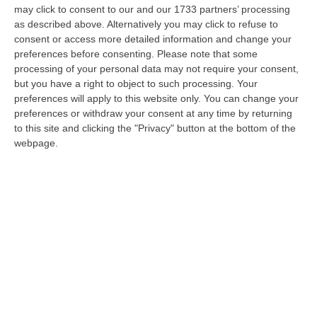
L’endorsement del neo ministro
may click to consent to our and our 1733 partners’ processing
Garavaglia per il platano di Curinga
as described above. Alternatively you may click to refuse to
consent or access more detailed information and change your
Il titolare del Turismo “sponsorizza” l’albero
preferences before consenting.
Please note that some
calabrese in un’intervista al Corriere della
processing of your personal data may not require your consent,
but you have a right to object to such processing. Your
Sera
preferences will apply to this website only. You can change your
Pubblicato il: 20/02/21 – 10:49
preferences or withdraw your consent at any time by returning
to this site and clicking the "Privacy" button at the bottom of the
webpage.
Nella città del platano, lezioni di