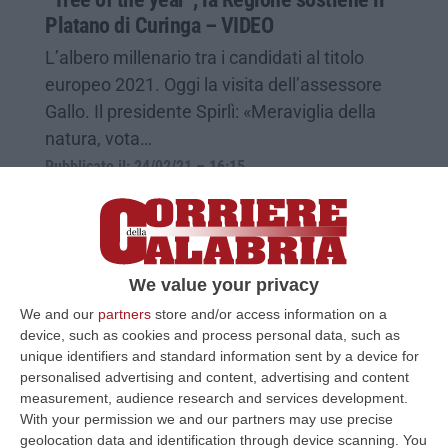
Platano di Curinga – VIDEO
L’albero millenario tra i candidati al titolo
europeo 2021. Oggi la visita dell’assessore
Gallo. Il presidente Spirlì: «Meraviglia della
natura, vota…
Pubblicato il: 24/02/21 – 16:15
We value your privacy
We and our
partners
store and/or access information on a
device, such as cookies and process personal data, such as
unique identifiers and standard information sent by a device for
personalised advertising and content, advertising and content
measurement, audience research and services development.
With your permission we and our partners may use precise
geolocation data and identification through device scanning. You