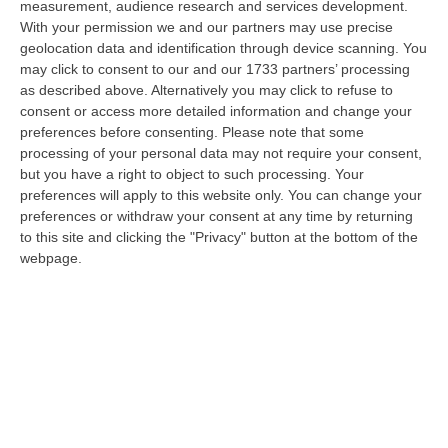
measurement, audience research and services development.
07 Agosto, 15:23
With your permission we and our partners may use precise
geolocation data and identification through device scanning. You
Green Island, Ricariche Elettriche E Un Presidio Sanitario. Anas
may click to consent to our and our 1733 partners’ processing
Attiva I Nuovi Servizi Sull’A2 In Calabria
as described above. Alternatively you may click to refuse to
“Entrano in funzione tutti i servizi della “Green Island” situata nell’area di
consent or access more detailed information and change your
parcheggio “Contessa Soprana” lungo la A2 “Autostrada del Med…
preferences before consenting.
Please note that some
07 Agosto, 15:09
processing of your personal data may not require your consent,
but you have a right to object to such processing. Your
Incendio Sul Pollino, Convalidato L’arresto Del 56enne Piromane
preferences will apply to this website only. You can change your
preferences or withdraw your consent at any time by returning
“MORANO E’ stato convalidato l’arresto del 56enne arrestato in flagranza
to this site and clicking the "Privacy" button at the bottom of the
e accusato di incendio boschivo. L’arresto era giunto a conclusione…
webpage.
07 Agosto, 15:08
Trappole Vietate Per Catturare Fauna Selvatica, Ritirati A Un
“cacciatore” Di Fabrizia Cinque Fucili E 233 Munizioni
“FABRIZIA Nell’attività di contrasto al bracconaggio, i Carabinieri della
Stazione di Fabrizia, con il supporto dello Squadrone Eliportato “…
07 Agosto, 15:04