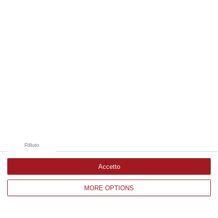
Edizioni provinciali
Catanzaro
Cosenza
Vibo Valentia
Reggio Calabria
Crotone
Rifiuto
Accetto
MORE OPTIONS
Corriere delle Calabria è una testata giornalistica di News&Com S.r.l
©2012-
-2026. Tutti i diritti riservati.
P.IVA. 03199620794, Via del mare 6/G, S.Eufemia, Lamezia Terme