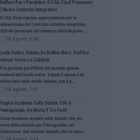
Welfare Per I Pendolari: Il CSA-Cisal Promuove
Il Nuovo Contratto Integrativo
“Il CSA-Cisal esprime apprezzamento per la
sottoscrizione del Contratto collettivo integrativo
2026 del personale del comparto della Regione…
08 Agosto, 8:38
Esodo Estivo, Sabato Da Bollino Nero: Traffico
Intenso Verso La Calabria
“È la giornata più difficile del secondo grande
weekend dell’esodo estivo. Sabato 8 agosto è da
bollino nero sulle strade italiane, con il p…
08 Agosto, 7:45
Tragico Incidente Sulla Statale 106 A
Pietragrande, Un Morto E Tre Feriti
“Grave incidente stradale sulla Statale 106, nei
pressi dello svincolo per Pietragrande, nel
Catanzarese. Nel violento impatto, che ha coinv…
08 Agosto, 7:13