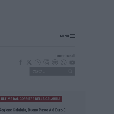
idente sulla Statale 106 a Pietragrande, un morto e tre feriti
MENU
I nostri canali
ULTIME DAL CORRIERE DELLA CALABRIA
Regione Calabria, Buono Pasto A 8 Euro E