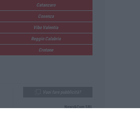
Catanzaro
Cosenza
Vibo Valentia
Reggio Calabria
Crotone
Vuoi fare pubblicità?
News&Com SRL
Telefono:
0968-53665
Email:
newsandcom@gmail.com