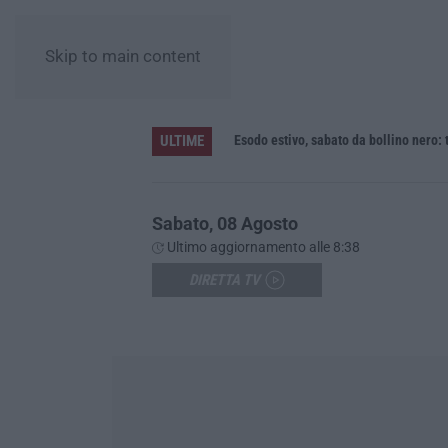
Skip to main content
ULTIME
Regione Calabria, buono pasto a 8 euro e welfare per i pendolari: il CSA-Cisal promuove il nuovo contratto integrativo
Esodo estivo, sabato da bollino nero: t
Sabato, 08 Agosto
Ultimo aggiornamento alle 8:38
DIRETTA TV