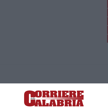
ica di News&Com S.r.l ©2012-
-2026. Tutti i diritti riservati.
ia, Lamezia Terme (CZ)
irettore responsabile Paola Militano |
Privacy