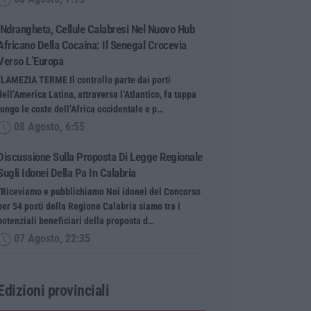
’Ndrangheta, Cellule Calabresi Nel Nuovo Hub
Africano Della Cocaina: Il Senegal Crocevia
Verso L’Europa
“LAMEZIA TERME Il controllo parte dai porti
dell’America Latina, attraversa l’Atlantico, fa tappa
lungo le coste dell’Africa occidentale e p…
08 Agosto, 6:55
Discussione Sulla Proposta Di Legge Regionale
Sugli Idonei Della Pa In Calabria
“Riceviamo e pubblichiamo Noi idonei del Concorso
per 54 posti della Regione Calabria siamo tra i
potenziali beneficiari della proposta d…
07 Agosto, 22:35
Edizioni provinciali