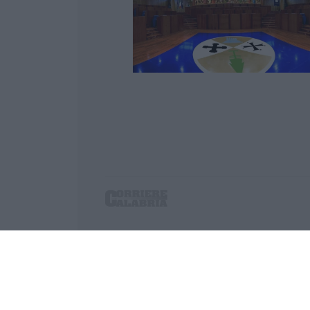
Corriere delle Calabria è una testata giornalist
P.IVA. 03199620794, Via del mare 6/G, S.Eufem
Iscrizione tribunale di Lamezia Terme 5/2011 - D
Effettua una ricerca sul Corriere delle Calabria