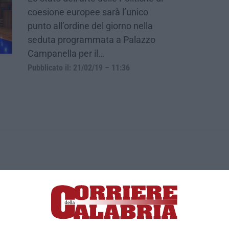
coesione europee sarà l’unico
punto all’ordine del giorno nella
seduta programmata a Palazzo
Campanella per il…
Pubblicato il: 21/02/19 – 11:36
ica di News&Com S.r.l ©2012-
-2026. Tutti i diritti riservati.
ia, Lamezia Terme (CZ)
irettore responsabile Paola Militano |
Privacy