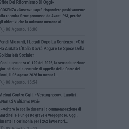
Sfide Del Riformismo Di Oggi»
“COSENZA «Cosenza saprà rispondere positivamente
alla raccolta firme promossa da Avanti PSI, perché
gli obiettivi che la animano mettono al…
08 Agosto, 16:00
Fondi Migranti, I Legali Dopo La Sentenza: «Chi
Ha Aiutato L’Italia Dovrà Pagare Le Spese Della
Solidarietà Sociale»
“Con la sentenza n° 129 del 2026, la seconda sezione
giurisdizionale centrale di appello della Corte dei
Conti, il 06 agosto 2026 ha messo l…
08 Agosto, 15:54
Meloni Contro Cgil: «Vergognoso». Landini:
«Non Ci Voltiamo Mai»
” «Voltare le spalle durante la commemorazione di
Marcinelle è un gesto grave e vergognoso. Oggi,
durante la cerimonia per i 262 lavoratori…
08 Agosto, 15:11