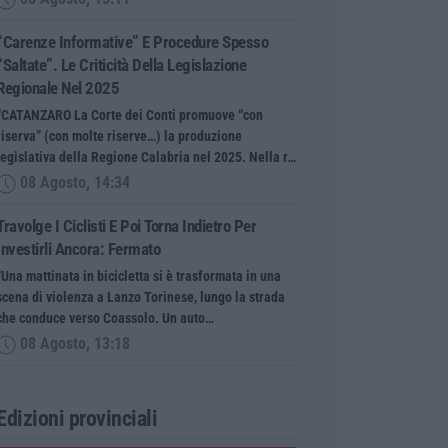
“Carenze Informative” E Procedure Spesso
“saltate”. Le Criticità Della Legislazione
Regionale Nel 2025
“CATANZARO La Corte dei Conti promuove “con
riserva” (con molte riserve…) la produzione
legislativa della Regione Calabria nel 2025. Nella r…
08 Agosto, 14:34
Travolge I Ciclisti E Poi Torna Indietro Per
Investirli Ancora: Fermato
“Una mattinata in bicicletta si è trasformata in una
scena di violenza a Lanzo Torinese, lungo la strada
che conduce verso Coassolo. Un auto…
08 Agosto, 13:18
Edizioni provinciali