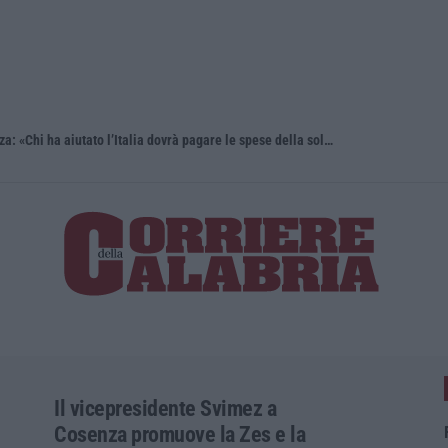
Fondi migranti, i legali dopo la sentenza: «Chi ha aiutato l’Italia dovrà pagare le spese della solidarietà sociale»
Meloni con
Il vicepresidente Svimez a
Cosenza promuove la Zes e la