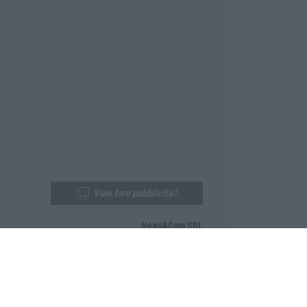
Vuoi fare pubblicità?
News&Com SRL
Telefono:
0968-53665
Email:
newsandcom@gmail.com