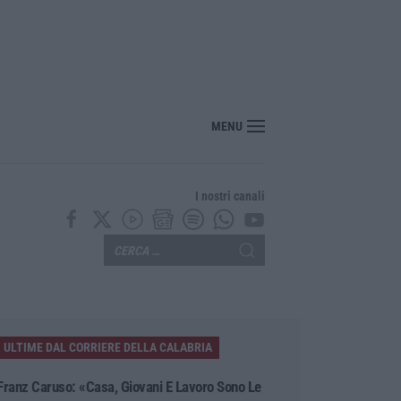
tro Cgil: «Vergognoso». Landini: «Non ci voltiamo mai»
MENU
I nostri canali
ULTIME DAL CORRIERE DELLA CALABRIA
Franz Caruso: «Casa, Giovani E Lavoro Sono Le