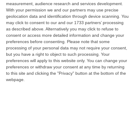
09 Agosto, 10:31
measurement, audience research and services development.
With your permission we and our partners may use precise
Vinitaly A Reggio, Caligiuri: «Una Calabria Straordinaria Che
geolocation data and identification through device scanning. You
Merita Di Essere Rappresentata Nel Modo Giusto»
may click to consent to our and our 1733 partners’ processing
as described above. Alternatively you may click to refuse to
“REGGIO CALABRIA Due giorni di vino, storia ed esposizioni delle
consent or access more detailed information and change your
eccellenze calabresi. Tutto in «un territorio che è meraviglioso, sul
preferences before consenting.
Please note that some
lungo…
processing of your personal data may not require your consent,
09 Agosto, 10:12
but you have a right to object to such processing. Your
preferences will apply to this website only. You can change your
Rissa Tra Tifosi Durante Real Polistena-Sinopolese, Emessi Due
preferences or withdraw your consent at any time by returning
Daspo
to this site and clicking the "Privacy" button at the bottom of the
“La polizia ha notificato due provvedimenti di daspo, emessi dalla
webpage.
Questura di Reggio Calabria a fine luglio, nei confronti di tifosi ritenu…
09 Agosto, 9:36
Truffa Tramite False Piattaforme Di Criptovalute, Due Indagati
“Le criptovalute continuano a rappresentare uno degli strumenti più
frequentemente utilizzati dai truffatori per attirare potenziali vittime…
09 Agosto, 9:32