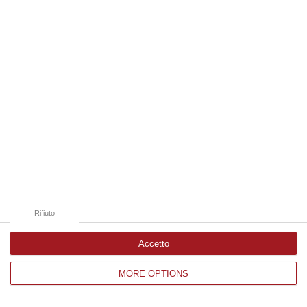
Edizioni provinciali
Catanzaro
Cosenza
Vibo Valentia
Reggio Calabria
Crotone
Rifiuto
Accetto
MORE OPTIONS
Corriere delle Calabria è una testata giornalistica di News&Com S.r.l
©2012-
-2026. Tutti i diritti riservati.