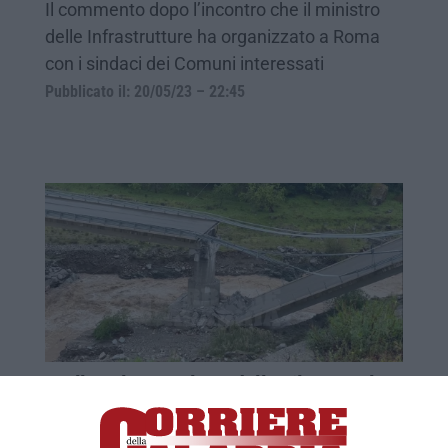
Il commento dopo l’incontro che il ministro
delle Infrastrutture ha organizzato a Roma
con i sindaci dei Comuni interessati
Pubblicato il: 20/05/23 – 22:45
Crollo sul quarto lotto della Sila Mare, la
Gdf acquisisce documenti in Regione e
Anas