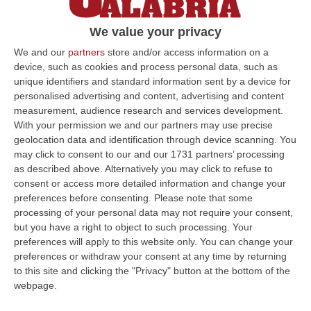
Le fiamme gialle – su ordine della Procura
We value your privacy
regionale della Corte dei conti –
verificheranno eventuali danni erariali per la
We and our
partners
store and/or access information on a
device, such as cookies and process personal data, such as
costruzione del viadotto
unique identifiers and standard information sent by a device for
Pubblicato il: 10/05/23 – 13:23
personalised advertising and content, advertising and content
measurement, audience research and services development.
With your permission we and our partners may use precise
geolocation data and identification through device scanning. You
ULTIME DAL CORRIERE DELLA CALABRIA
may click to consent to our and our 1731 partners’ processing
as described above. Alternatively you may click to refuse to
Dai Piani Per Il Rischio Sismico Al Welfare, I Provvedimenti
consent or access more detailed information and change your
Approvati Dalla Giunta Regionale
preferences before consenting.
Please note that some
processing of your personal data may not require your consent,
“CATANZARO La Giunta della Regione Calabria, nella seduta odierna, su
but you have a right to object to such processing. Your
proposta del presidente Roberto Occhiuto, ha approvato il nuovo Protoc…
preferences will apply to this website only. You can change your
06 Agosto, 20:03
preferences or withdraw your consent at any time by returning
to this site and clicking the "Privacy" button at the bottom of the
Reggio Calabria, Bernini In Visita Alla Mediterranea: «Qui La
webpage.
Facoltà Di Medicina? Valuteremo La Domanda»
“REGGIO CALABRIA La ministra dell’Università e della ricerca Anna Maria