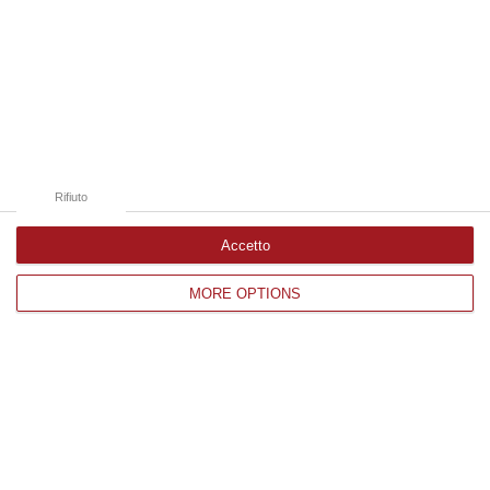
06 Agosto, 18:24
Edizioni provinciali
Catanzaro
Cosenza
Rifiuto
Vibo Valentia
Accetto
Reggio Calabria
MORE OPTIONS
Crotone