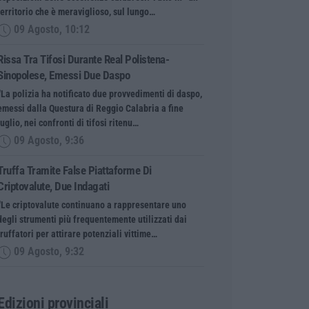
territorio che è meraviglioso, sul lungo…
09 Agosto, 10:12
Rissa Tra Tifosi Durante Real Polistena-
Sinopolese, Emessi Due Daspo
“La polizia ha notificato due provvedimenti di daspo,
emessi dalla Questura di Reggio Calabria a fine
luglio, nei confronti di tifosi ritenu…
09 Agosto, 9:36
Truffa Tramite False Piattaforme Di
Criptovalute, Due Indagati
“Le criptovalute continuano a rappresentare uno
degli strumenti più frequentemente utilizzati dai
truffatori per attirare potenziali vittime…
09 Agosto, 9:32
Edizioni provinciali