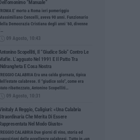
Dell’omonimo “manuale”
“ROMA E’ morto a Roma ieri pomeriggio
Massimiliano Cencelli, aveva 90 anni. Funzionario
della Democrazia Cristiana degli anni ’60, divenne
f…
09 Agosto, 10:43
Antonino Scopelliti, Il “giudice Solo” Contro Le
Mafie. L’agguato Nel 1991 E Il Patto Tra
‘ndrangheta E Cosa Nostra
“REGGIO CALABRIA Era una calda giornata, tipica
dell’estate calabrese. Il “giudice solo”, come era
stato ribattezzato, Antonino Scopelliti…
09 Agosto, 10:31
Vinitaly A Reggio, Caligiuri: «Una Calabria
Straordinaria Che Merita Di Essere
Rappresentata Nel Modo Giusto»
“REGGIO CALABRIA Due giorni di vino, storia ed
esposizioni delle eccellenze calabresi. Tutto in «un