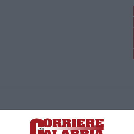
ica di News&Com S.r.l ©2012-
-2026. Tutti i diritti riservati.
ia, Lamezia Terme (CZ)
irettore responsabile Paola Militano |
Privacy