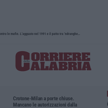
Antonino Scopelliti, il “giudice solo” contro le mafie. L’agguato nel 1991 e il patto tra ‘ndrangheta e Cosa nostra
Crotone-Milan a porte chiuse.
Mancano le autorizzazioni dalla