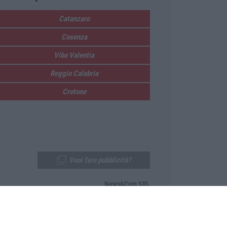
Catanzaro
Cosenza
Vibo Valentia
Reggio Calabria
Crotone
Vuoi fare pubblicità?
News&Com SRL
Telefono:
0968-53665
Email:
newsandcom@gmail.com