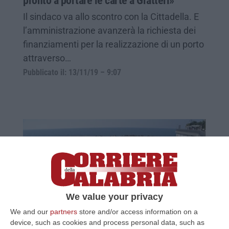
pronto a portare le carte a Gratteri»
Il sindaco va allo scontro con la Cittadella. E
l’amministrazione avanzerà la richiesta dei
finanziamenti per la realizzazione di un porto
attraverso…
Pubblicato il: 13/11/19 – 9:07
We value your privacy
We and our
partners
store and/or access information on a
Porto di Diamante, «per l’Anac ci sono
device, such as cookies and process personal data, such as