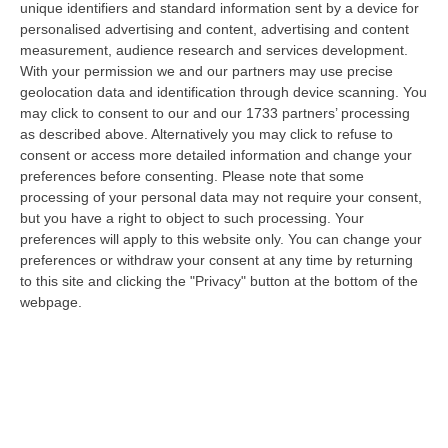
unique identifiers and standard information sent by a device for
anomalie nell’affidamento dei lavori»
personalised advertising and content, advertising and content
Lettera di Magorno a Oliverio: «La Regione
measurement, audience research and services development.
verifichi i requisiti del concessionario e le
With your permission we and our partners may use precise
geolocation data and identification through device scanning. You
garanzie fideiussorie che ha presentato»
may click to consent to our and our 1733 partners’ processing
Pubblicato il: 24/09/19 – 15:23
as described above. Alternatively you may click to refuse to
consent or access more detailed information and change your
preferences before consenting.
Please note that some
processing of your personal data may not require your consent,
but you have a right to object to such processing. Your
preferences will apply to this website only. You can change your
preferences or withdraw your consent at any time by returning
to this site and clicking the "Privacy" button at the bottom of the
webpage.
Porto di Diamante, il Comune chiede i
danni alla Regione