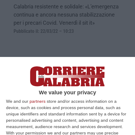
Calabria resistente e solidale: «L’emergenza
continua e ancora nessuna stabilizzazione
per i precari Covid. Venerdì il sit it»
Pubblicato il: 22/03/22 – 10:23
We value your privacy
We and our
partners
store and/or access information on a
device, such as cookies and process personal data, such as
unique identifiers and standard information sent by a device for
Potenziati gli screening oncologici e
personalised advertising and content, advertising and content
riattivati i centri mammografici a Lamezia
measurement, audience research and services development.
With your permission we and our partners may use precise