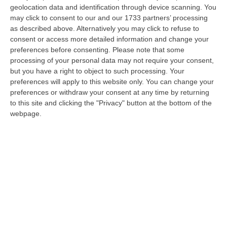
L’Asp di Catanzaro «incrementa gli esami
geolocation data and identification through device scanning. You
diagnostici per il tumore alla mammella e
may click to consent to our and our 1733 partners’ processing
as described above. Alternatively you may click to refuse to
prevede la realizzazione di 10 case di
consent or access more detailed information and change your
comunità»
preferences before consenting.
Please note that some
Pubblicato il: 05/03/22 – 18:40
processing of your personal data may not require your consent,
but you have a right to object to such processing. Your
preferences will apply to this website only. You can change your
preferences or withdraw your consent at any time by returning
to this site and clicking the "Privacy" button at the bottom of the
webpage.
Obiettivo “sicurezza” all’ospedale di
Lamezia: muro al confine con il campo